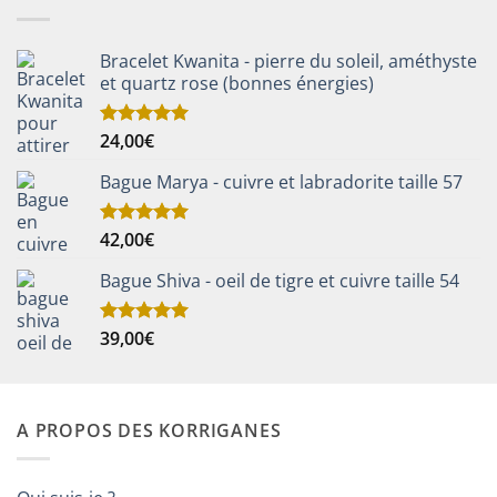
Bracelet Kwanita - pierre du soleil, améthyste
et quartz rose (bonnes énergies)
24,00
€
Note
5.00
sur 5
Bague Marya - cuivre et labradorite taille 57
42,00
€
Note
5.00
sur 5
Bague Shiva - oeil de tigre et cuivre taille 54
39,00
€
Note
5.00
sur 5
A PROPOS DES KORRIGANES