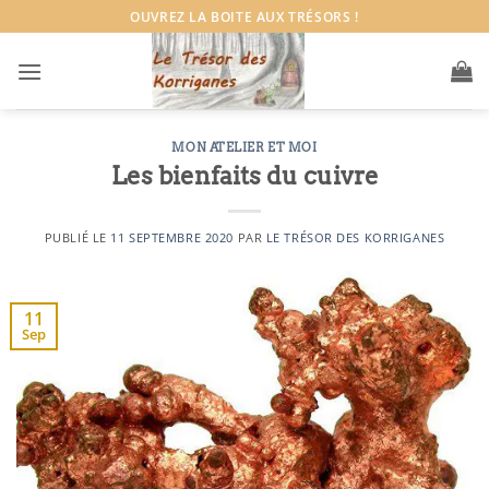
Passer
OUVREZ LA BOITE AUX TRÉSORS !
au
contenu
MON ATELIER ET MOI
Les bienfaits du cuivre
PUBLIÉ LE
11 SEPTEMBRE 2020
PAR
LE TRÉSOR DES KORRIGANES
11
Sep