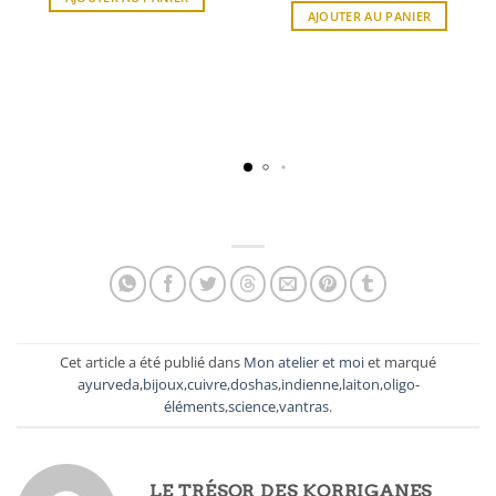
AJOUTER AU PANIER
Cet article a été publié dans
Mon atelier et moi
et marqué
ayurveda
,
bijoux
,
cuivre
,
doshas
,
indienne
,
laiton
,
oligo-
éléments
,
science
,
vantras
.
LE TRÉSOR DES KORRIGANES