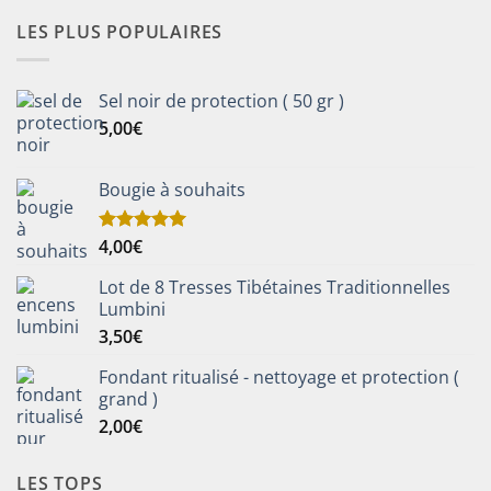
LES PLUS POPULAIRES
Sel noir de protection ( 50 gr )
5,00
€
Bougie à souhaits
4,00
€
Note
5.00
sur 5
Lot de 8 Tresses Tibétaines Traditionnelles
Lumbini
3,50
€
Fondant ritualisé - nettoyage et protection (
grand )
2,00
€
LES TOPS