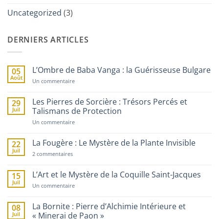
Uncategorized
(3)
DERNIERS ARTICLES
L’Ombre de Baba Vanga : la Guérisseuse Bulgare
05
Août
sur
Un commentaire
L’Ombre
de
Baba
Les Pierres de Sorcière : Trésors Percés et
29
Vanga
Juil
Talismans de Protection
:
la
sur
Un commentaire
Guérisseuse
Les
Bulgare
Pierres
de
La Fougère : Le Mystère de la Plante Invisible
22
Sorcière
Juil
sur
:
2 commentaires
La
Trésors
Fougère
Percés
:
et
L’Art et le Mystère de la Coquille Saint-Jacques
15
Le
Talismans
Juil
Mystère
de
sur
Un commentaire
de
Protection
L’Art
la
et
Plante
le
La Bornite : Pierre d’Alchimie Intérieure et
08
Invisible
Mystère
Juil
« Minerai de Paon »
de