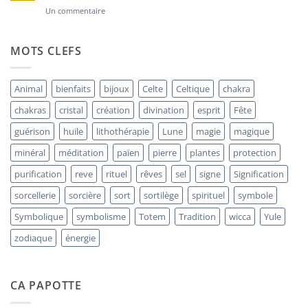
la
sur
Un commentaire
Coquille
La
Saint-
Bornite
Jacques
:
Pierre
MOTS CLEFS
d’Alchimie
Intérieure
et
« Minerai
Animal
bienfaits
bijoux
Celte
Celtique
chakra
de
Paon »
chakras
cristal
création
divination
esprit
Fête
guérison
huile
lithothérapie
Lune
magie
magique
minéral
méditation
païen
pierre
plantes
protection
purification
reve
rituel
rêves
sel
signe
Signification
sorcellerie
sorcière
sort
sortilège
spirituel
symbole
Symbolique
symbolisme
Totem
Tradition
wicca
Yule
zodiaque
énergie
CA PAPOTTE