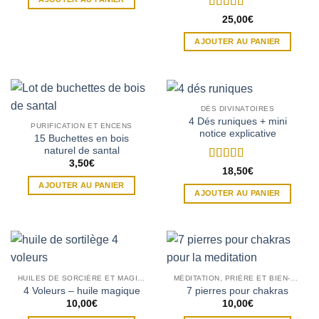
Note
5
sur 5
25,00
€
AJOUTER AU PANIER
DÉS DIVINATOIRES
4 Dés runiques + mini
PURIFICATION ET ENCENS
notice explicative
15 Buchettes en bois
naturel de santal
3,50
€
Note
5
sur 5
18,50
€
AJOUTER AU PANIER
AJOUTER AU PANIER
HUILES DE SORCIÈRE ET MAGIQUES
MÉDITATION, PRIÈRE ET BIEN-ÊTRE
4 Voleurs – huile magique
7 pierres pour chakras
10,00
€
10,00
€