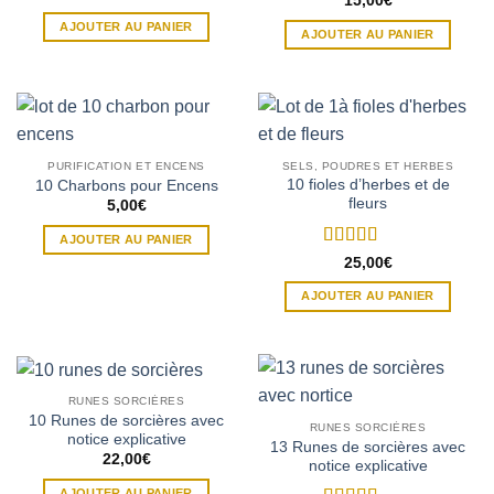
15,00
€
AJOUTER AU PANIER
AJOUTER AU PANIER
PURIFICATION ET ENCENS
SELS, POUDRES ET HERBES
10 fioles d’herbes et de
10 Charbons pour Encens
fleurs
5,00
€
AJOUTER AU PANIER
Note
5
sur 5
25,00
€
AJOUTER AU PANIER
RUNES SORCIÈRES
10 Runes de sorcières avec
RUNES SORCIÈRES
notice explicative
13 Runes de sorcières avec
22,00
€
notice explicative
AJOUTER AU PANIER