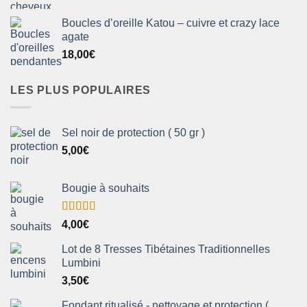
Boucles d’oreille Katou – cuivre et crazy lace
agate
18,00
€
LES PLUS POPULAIRES
Sel noir de protection ( 50 gr )
5,00
€
Bougie à souhaits
Note
5.00
4,00
€
sur 5
Lot de 8 Tresses Tibétaines Traditionnelles
Lumbini
3,50
€
Fondant ritualisé - nettoyage et protection (