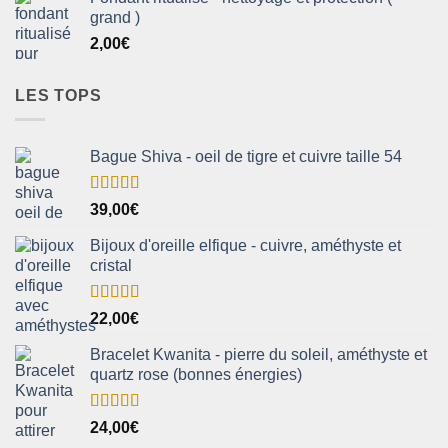
grand )
2,00
€
LES TOPS
Bague Shiva - oeil de tigre et cuivre taille 54
Note
5.00
39,00
€
sur 5
Bijoux d'oreille elfique - cuivre, améthyste et
cristal
Note
5.00
22,00
€
sur 5
Bracelet Kwanita - pierre du soleil, améthyste et
quartz rose (bonnes énergies)
Note
5.00
24,00
€
sur 5