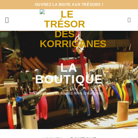
Passer
OUVREZ LA BOITE AUX TRÉSORS !
au
contenu
LA
BOUTIQUE
Retrouvez ici toutes mes créations !