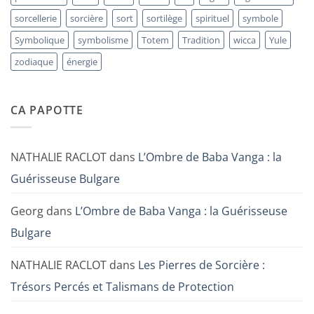
sorcellerie
sorcière
sort
sortilège
spirituel
symbole
Symbolique
symbolisme
Totem
Tradition
wicca
Yule
zodiaque
énergie
CA PAPOTTE
NATHALIE RACLOT
dans
L’Ombre de Baba Vanga : la
Guérisseuse Bulgare
Georg
dans
L’Ombre de Baba Vanga : la Guérisseuse
Bulgare
NATHALIE RACLOT
dans
Les Pierres de Sorcière :
Trésors Percés et Talismans de Protection