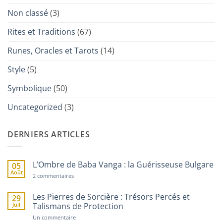
Non classé
(3)
Rites et Traditions
(67)
Runes, Oracles et Tarots
(14)
Style
(5)
Symbolique
(50)
Uncategorized
(3)
DERNIERS ARTICLES
L’Ombre de Baba Vanga : la Guérisseuse Bulgare
05
Août
sur
2 commentaires
L’Ombre
de
Baba
Les Pierres de Sorcière : Trésors Percés et
29
Vanga
Juil
Talismans de Protection
:
la
sur
Un commentaire
Guérisseuse