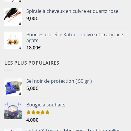
Spirale à cheveux en cuivre et quartz rose
9,00
€
Boucles d’oreille Katou – cuivre et crazy lace
agate
18,00
€
LES PLUS POPULAIRES
Sel noir de protection ( 50 gr )
5,00
€
Bougie à souhaits
4,00
€
Note
5.00
sur 5
Lot de 8 Tresses Tibétaines Traditionnelles