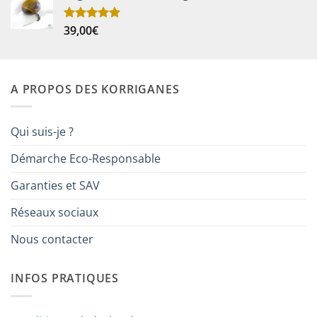
39,00
€
Note
5.00
sur 5
A PROPOS DES KORRIGANES
Qui suis-je ?
Démarche Eco-Responsable
Garanties et SAV
Réseaux sociaux
Nous contacter
INFOS PRATIQUES