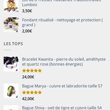
Lumbini
3,50
€
Fondant ritualisé - nettoyage et protection (
grand )
2,00
€
LES TOPS
Bracelet Kwanita - pierre du soleil, améthyste
et quartz rose (bonnes énergies)
24,00
€
Note
5.00
sur 5
Bague Marya - cuivre et labradorite taille 57
42,00
€
Note
5.00
sur 5
Bague Shiva - oeil de tigre et cuivre taille 54