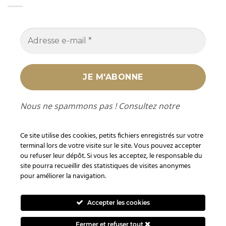
Nous ne spammons pas ! Consultez notre
politique de confidentialité
pour plus
d’informations.
Ce site utilise des cookies, petits fichiers enregistrés sur votre
terminal lors de votre visite sur le site. Vous pouvez accepter
ou refuser leur dépôt. Si vous les acceptez, le responsable du
site pourra recueillir des statistiques de visites anonymes
pour améliorer la navigation.
En tant que Partenaire Amazon, je réalise un bénéfice sur les
achats remplissant les conditions requises sur les liens ou
Accepter les cookies
produits Amazon mentionnés.
Fermer et refuser tout
Visa
PayPal
Stripe
MasterCard
Cash