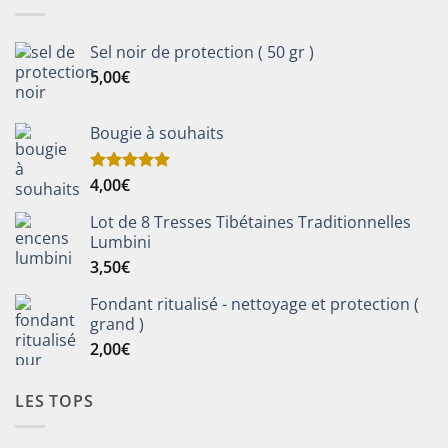
Sel noir de protection ( 50 gr )
5,00
€
Bougie à souhaits
4,00
€
Note
5.00
sur 5
Lot de 8 Tresses Tibétaines Traditionnelles
Lumbini
3,50
€
Fondant ritualisé - nettoyage et protection (
grand )
2,00
€
LES TOPS