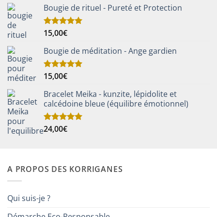
Bougie de rituel - Pureté et Protection
15,00
€
Note
5.00
sur 5
Bougie de méditation - Ange gardien
15,00
€
Note
5.00
sur 5
Bracelet Meika - kunzite, lépidolite et
calcédoine bleue (équilibre émotionnel)
24,00
€
Note
5.00
sur 5
A PROPOS DES KORRIGANES
Qui suis-je ?
Démarche Eco-Responsable