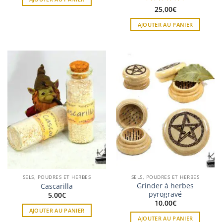
Note
25,00
5
sur
€
5
AJOUTER AU PANIER
SELS, POUDRES ET HERBES
SELS, POUDRES ET HERBES
Grinder à herbes
Cascarilla
pyrogravé
5,00
€
10,00
€
AJOUTER AU PANIER
AJOUTER AU PANIER