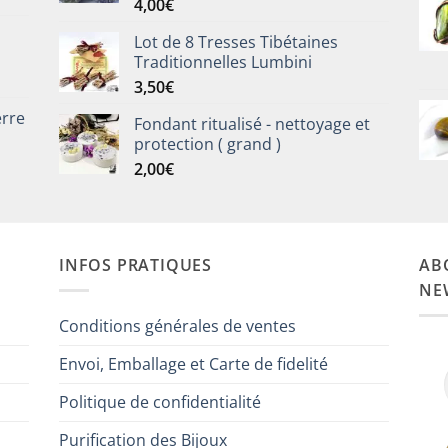
4,00
€
Note
5.00
sur 5
Lot de 8 Tresses Tibétaines
Traditionnelles Lumbini
3,50
€
erre
Fondant ritualisé - nettoyage et
protection ( grand )
2,00
€
INFOS PRATIQUES
AB
NE
Conditions générales de ventes
Envoi, Emballage et Carte de fidelité
Politique de confidentialité
Purification des Bijoux