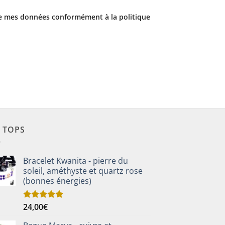
 de mes données conformément à la politique
S TOPS
Bracelet Kwanita - pierre du
soleil, améthyste et quartz rose
(bonnes énergies)
24,00
€
Note
5.00
sur 5