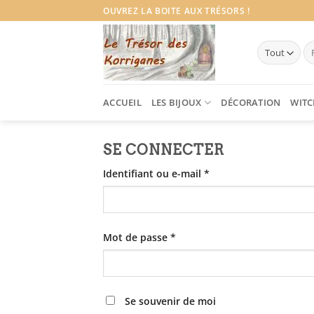
Passer
OUVREZ LA BOITE AUX TRÉSORS !
au
contenu
Re
po
ACCUEIL
LES BIJOUX
DÉCORATION
WITC
SE CONNECTER
Obligatoire
Identifiant ou e-mail
*
Obligatoire
Mot de passe
*
Se souvenir de moi