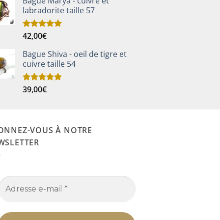
Bague Marya - cuivre et
labradorite taille 57
42,00
€
Note
5.00
sur 5
Bague Shiva - oeil de tigre et
cuivre taille 54
39,00
€
Note
5.00
sur 5
ONNEZ-VOUS À NOTRE
WSLETTER