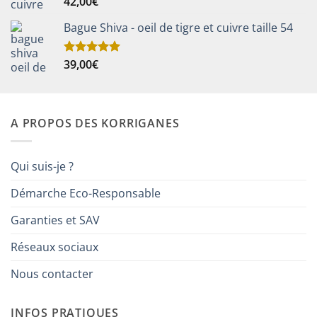
42,00
€
Note
5.00
sur 5
Bague Shiva - oeil de tigre et cuivre taille 54
39,00
€
Note
5.00
sur 5
A PROPOS DES KORRIGANES
Qui suis-je ?
Démarche Eco-Responsable
Garanties et SAV
Réseaux sociaux
Nous contacter
INFOS PRATIQUES