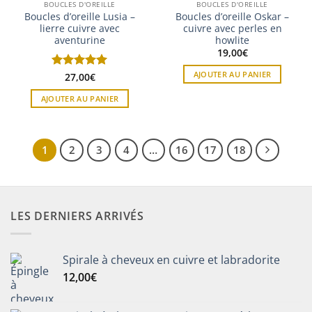
BOUCLES D'OREILLE
BOUCLES D'OREILLE
Boucles d’oreille Lusia –
Boucles d’oreille Oskar –
lierre cuivre avec
cuivre avec perles en
aventurine
howlite
19,00
€
AJOUTER AU PANIER
Note
27,00
5
sur
€
5
AJOUTER AU PANIER
1
2
3
4
…
16
17
18
LES DERNIERS ARRIVÉS
Spirale à cheveux en cuivre et labradorite
12,00
€