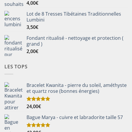
4,00
€
Note
5.00
sur 5
Lot de 8 Tresses Tibétaines Traditionnelles
Lumbini
3,50
€
Fondant ritualisé - nettoyage et protection (
grand )
2,00
€
LES TOPS
Bracelet Kwanita - pierre du soleil, améthyste
et quartz rose (bonnes énergies)
24,00
€
Note
5.00
sur 5
Bague Marya - cuivre et labradorite taille 57