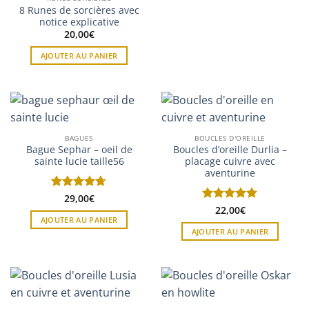
8 Runes de sorcières avec
notice explicative
20,00
€
AJOUTER AU PANIER
BAGUES
BOUCLES D'OREILLE
Bague Sephar – oeil de
Boucles d’oreille Durlia –
sainte lucie taille56
placage cuivre avec
aventurine
Note
29,00
4.67
€
sur 5
Note
22,00
5
sur
€
AJOUTER AU PANIER
5
AJOUTER AU PANIER