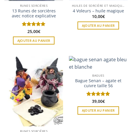
RUNES SORCIÈRES
HUILES DE SORCIÈRE ET MAGIQUES
13 Runes de sorcières
4 Voleurs – huile magique
avec notice explicative
10,00
€
AJOUTER AU PANIER
Note
25,00
5
sur
€
5
AJOUTER AU PANIER
BAGUES
Bague Senan – agate et
cuivre taille 56
Note
39,00
5
sur
€
5
AJOUTER AU PANIER
RUNES SORCIÈRES