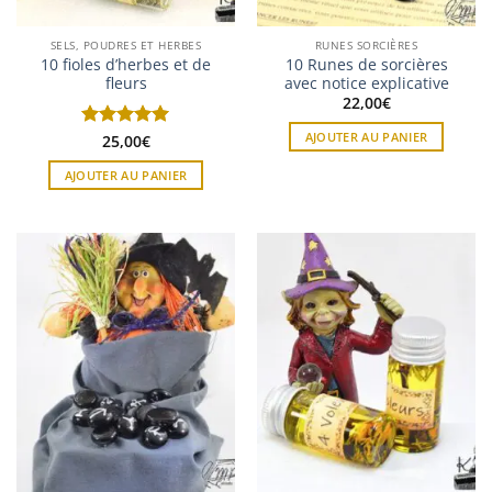
SELS, POUDRES ET HERBES
RUNES SORCIÈRES
10 fioles d’herbes et de
10 Runes de sorcières
fleurs
avec notice explicative
22,00
€
AJOUTER AU PANIER
Note
25,00
5
sur
€
5
AJOUTER AU PANIER