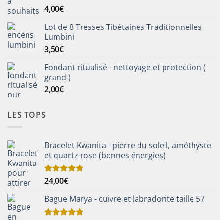
4,00
€
Note
5.00
sur 5
Lot de 8 Tresses Tibétaines Traditionnelles
Lumbini
3,50
€
Fondant ritualisé - nettoyage et protection (
grand )
2,00
€
LES TOPS
Bracelet Kwanita - pierre du soleil, améthyste
et quartz rose (bonnes énergies)
24,00
€
Note
5.00
sur 5
Bague Marya - cuivre et labradorite taille 57