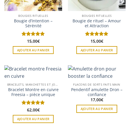
BOUGIES RITUELLES
BOUGIES RITUELLES
Bougie d’Intention –
Bougie de rituel – Amour
Sérénité
et Attraction
Note
15,00
5
sur
€
Note
15,00
5
sur
€
5
5
AJOUTER AU PANIER
AJOUTER AU PANIER
BRACELETS, MANCHETTES ET JONCS
FLACONS DE SORTS FAITS MAIN
Bracelet Montre en cuivre
Pendentif amulette Dron –
Freesia – pièce unique
confiance
17,00
€
AJOUTER AU PANIER
Note
62,00
5
sur
€
5
AJOUTER AU PANIER