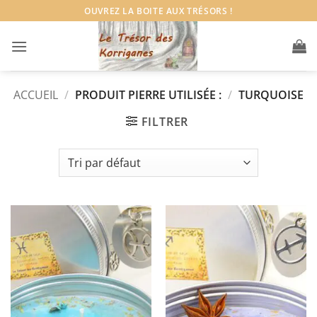
Passer
OUVREZ LA BOITE AUX TRÉSORS !
au
contenu
ACCUEIL
/
PRODUIT PIERRE UTILISÉE :
/
TURQUOISE
FILTRER