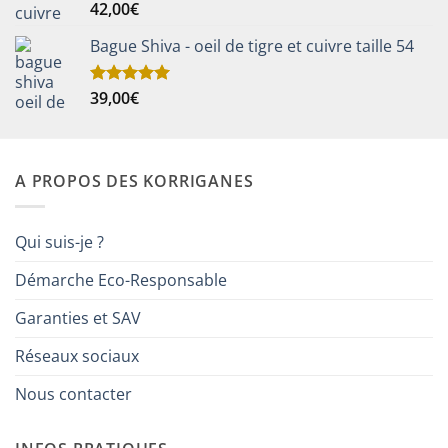
42,00
€
Note
5.00
sur 5
Bague Shiva - oeil de tigre et cuivre taille 54
39,00
€
Note
5.00
sur 5
A PROPOS DES KORRIGANES
Qui suis-je ?
Démarche Eco-Responsable
Garanties et SAV
Réseaux sociaux
Nous contacter