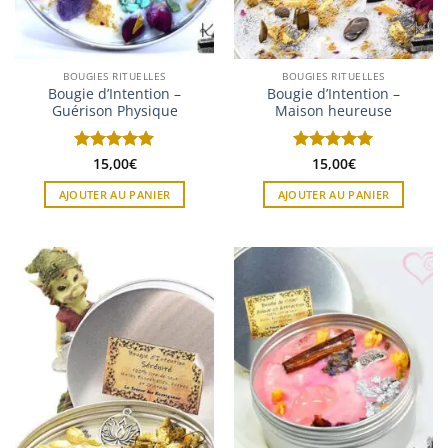
BOUGIES RITUELLES
BOUGIES RITUELLES
Bougie d’Intention –
Bougie d’Intention –
Guérison Physique
Maison heureuse
Note
15,00
5
sur
€
Note
15,00
5
sur
€
5
5
AJOUTER AU PANIER
AJOUTER AU PANIER