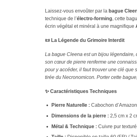
Laissez-vous envoûter par la
bague Clee
technique de l’
électro-forming
, cette bag
écrin végétal et minéral à une magnifique
📜 La Légende du Grimoire Interdit
La bague Cleena est un bijou légendaire, d
son cœur de pierre renferme une connaissan
pour y accéder, il faut trouver une clé que
tirée du Necronomicon. Porter cette bague,
✨ Caractéristiques Techniques
Pierre Naturelle :
Cabochon d’Amazonite
Dimensions de la pierre :
2,5 cm x 2 c
Métal & Technique :
Cuivre pur textur
Taille :
Disponible en taille 60 (FR) / Tai