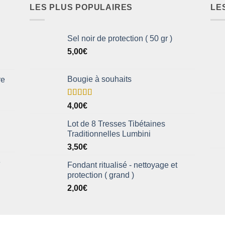
LES PLUS POPULAIRES
LE
Sel noir de protection ( 50 gr )
5,00
€
Bougie à souhaits
re
Note
5.00
4,00
€
sur 5
Lot de 8 Tresses Tibétaines
Traditionnelles Lumbini
3,50
€
e
Fondant ritualisé - nettoyage et
protection ( grand )
2,00
€