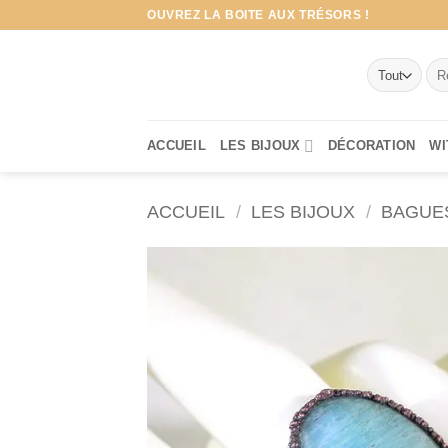
Passer
OUVREZ LA BOITE AUX TRÉSORS !
au
contenu
Rec
pour
ACCUEIL
LES BIJOUX
DÉCORATION
WI
ACCUEIL
/
LES BIJOUX
/
BAGUE