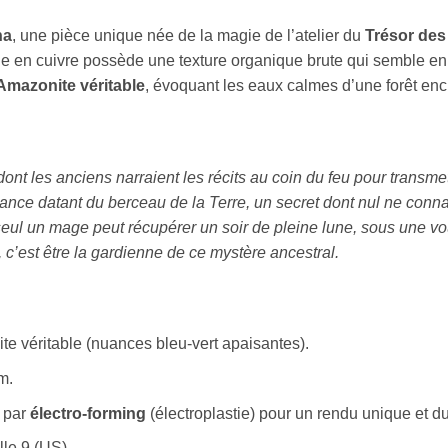
na
, une pièce unique née de la magie de l’atelier du
Trésor des
ue en cuivre possède une texture organique brute qui semble enla
Amazonite véritable
, évoquant les eaux calmes d’une forêt en
ont les anciens narraient les récits au coin du feu pour transme
ce datant du berceau de la Terre, un secret dont nul ne connaî
 seul un mage peut récupérer un soir de pleine lune, sous une vo
 c’est être la gardienne de ce mystère ancestral.
 véritable (nuances bleu-vert apaisantes).
m.
é par
électro-forming
(électroplastie) pour un rendu unique et du
lle 9 (US).