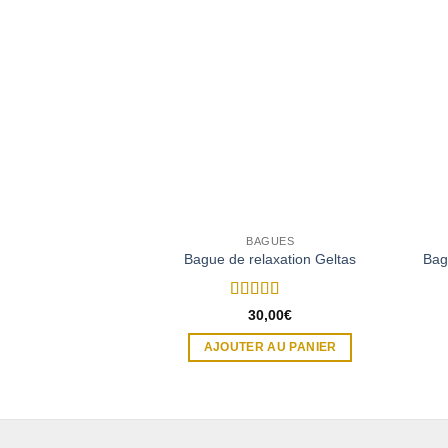
BAGUES
Bague de relaxation Geltas
Bagu
Note
5
sur 5
30,00
€
AJOUTER AU PANIER