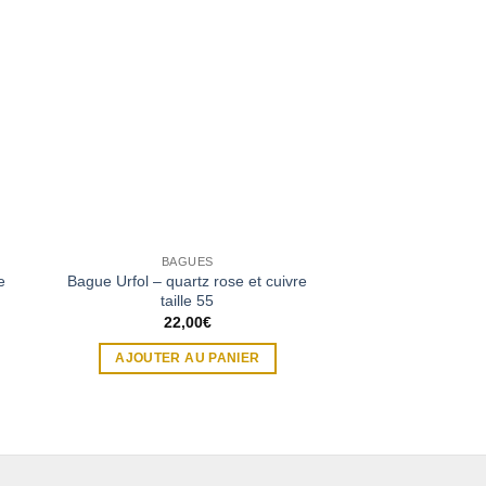
BAGUES
BAGU
e
Bague Urfol – quartz rose et cuivre
Bague Luner – cuiv
taille 55
taille
22,00
€
Note
5
AJOUTER AU PANIER
35,0
AJOUTER A