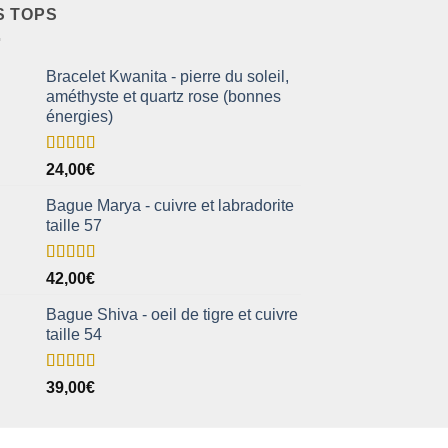
S TOPS
Bracelet Kwanita - pierre du soleil,
améthyste et quartz rose (bonnes
énergies)
Note
5.00
24,00
€
sur 5
Bague Marya - cuivre et labradorite
taille 57
Note
5.00
42,00
€
sur 5
Bague Shiva - oeil de tigre et cuivre
taille 54
Note
5.00
39,00
€
sur 5