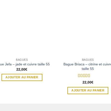
BAGUES
BAGUES
Bague Briaca – citrine et cuivr
e Jefa – jade et cuivre taille 55
taille 55
22,00
€
AJOUTER AU PANIER
Note
5
sur 5
22,00
€
AJOUTER AU PANIER