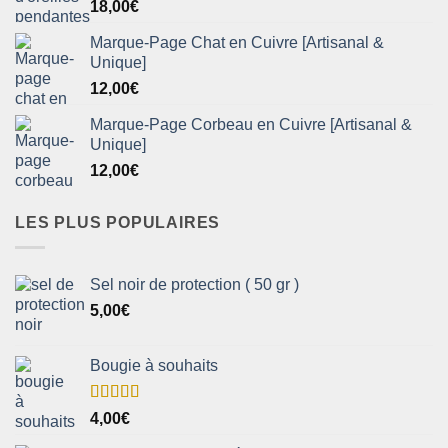
18,00
€
Marque-Page Chat en Cuivre [Artisanal &
Unique]
12,00
€
Marque-Page Corbeau en Cuivre [Artisanal &
Unique]
12,00
€
LES PLUS POPULAIRES
Sel noir de protection ( 50 gr )
5,00
€
Bougie à souhaits
Note
5.00
4,00
€
sur 5