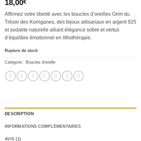
18,00
€
basé sur
notation
Affirmez votre liberté avec les boucles d’oreilles Grim du
client
Trésor des Korriganes, des bijoux artisanaux en argent 925
et sodalite naturelle alliant élégance sobre et vertus
d’équilibre émotionnel en lithothérapie.
Rupture de stock
Catégorie :
Boucles d'oreille
DESCRIPTION
INFORMATIONS COMPLÉMENTAIRES
AVIS (1)