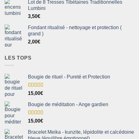
Lot de 8 Tresses Tibétaines Traditionnelles
Lumbini
3,50
€
Fondant ritualisé - nettoyage et protection (
grand )
2,00
€
LES TOPS
Bougie de rituel - Pureté et Protection
Note
5.00
15,00
€
sur 5
Bougie de méditation - Ange gardien
Note
5.00
15,00
€
sur 5
Bracelet Meika - kunzite, lépidolite et calcédoine
bleue (équilibre émotionnel)