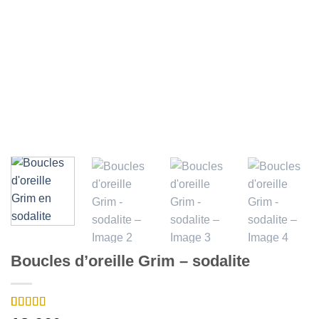
Boucles d’oreille Grim – sodalite
Noté
1
5
sur 5