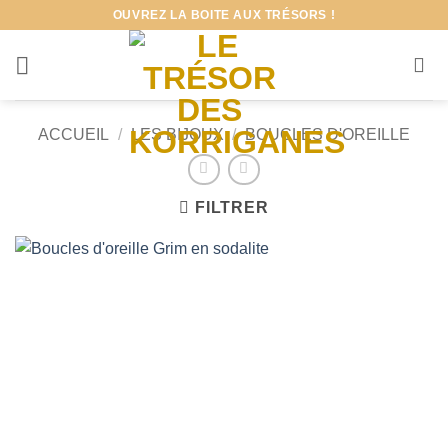
Passer
OUVREZ LA BOITE AUX TRÉSORS !
au
contenu
ACCUEIL
/
LES BIJOUX
/
BOUCLES D'OREILLE
FILTRER