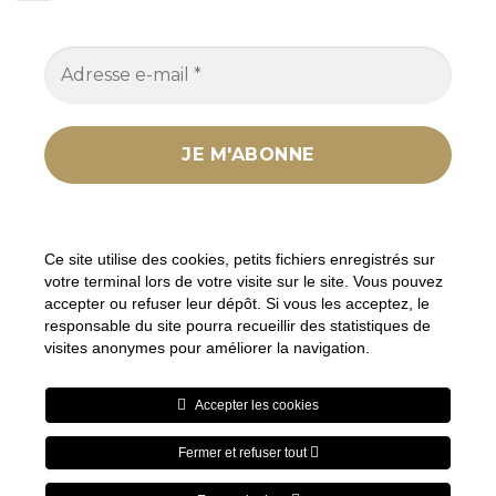
Nous ne spammons pas ! Consultez notre
politique
de confidentialité
pour plus d’informations.
Ce site utilise des cookies, petits fichiers enregistrés sur
votre terminal lors de votre visite sur le site. Vous pouvez
accepter ou refuser leur dépôt. Si vous les acceptez, le
responsable du site pourra recueillir des statistiques de
visites anonymes pour améliorer la navigation.
En tant que Partenaire Amazon, je réalise un bénéfice sur les
achats remplissant les conditions requises sur les liens ou
Accepter les cookies
produits Amazon mentionnés.
Fermer et refuser tout
Visa
PayPal
Stripe
MasterCard
Cash
On