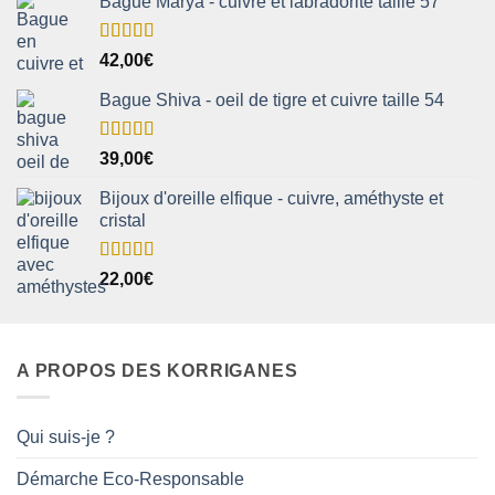
Bague Marya - cuivre et labradorite taille 57
Note
5.00
42,00
€
sur 5
Bague Shiva - oeil de tigre et cuivre taille 54
Note
5.00
39,00
€
sur 5
Bijoux d'oreille elfique - cuivre, améthyste et
cristal
Note
5.00
22,00
€
sur 5
A PROPOS DES KORRIGANES
Qui suis-je ?
Démarche Eco-Responsable