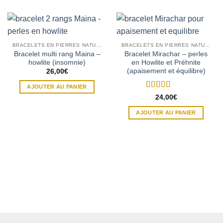
BRACELETS EN PIERRES NATURELLES
BRACELETS EN PIERRES NATURELLES
Bracelet multi rang Maina –
Bracelet Mirachar – perles
howlite (insomnie)
en Howlite et Préhnite
(apaisement et équilibre)
26,00
€
AJOUTER AU PANIER
Note
5
sur 5
24,00
€
AJOUTER AU PANIER