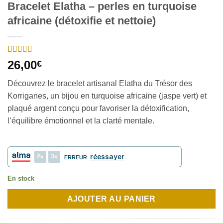
Bracelet Elatha – perles en turquoise
africaine (détoxifie et nettoie)
Noté
4
5
sur 5
26,00
€
basé sur
notations
Découvrez le bracelet artisanal Elatha du Trésor des
client
Korriganes, un bijou en turquoise africaine (jaspe vert) et
plaqué argent conçu pour favoriser la détoxification,
l’équilibre émotionnel et la clarté mentale.
2
3
réessayer
ERREUR
En stock
AJOUTER AU PANIER