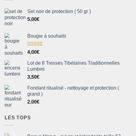
Sel noir de protection ( 50 gr )
5,00
€
Bougie à souhaits
Note
5.00
4,00
€
sur 5
Lot de 8 Tresses Tibétaines Traditionnelles
Lumbini
3,50
€
Fondant ritualisé - nettoyage et protection (
grand )
2,00
€
LES TOPS