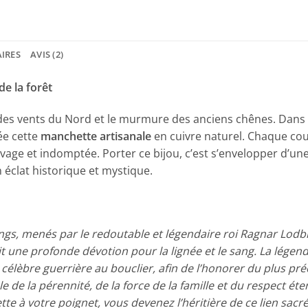
IRES
AVIS (2)
e la forêt
 des vents du Nord et le murmure des anciens chênes. Dans 
ée cette
manchette artisanale
en cuivre naturel. Chaque co
age et indomptée. Porter ce bijou, c’est s’envelopper d’une
 éclat historique et mystique.
ikings, menés par le redoutable et légendaire roi Ragnar Lodb
ait une profonde dévotion pour la lignée et le sang. La légen
lèbre guerrière au bouclier, afin de l’honorer du plus précie
 de la pérennité, de la force de la famille et du respect éter
te à votre poignet, vous devenez l’héritière de ce lien sacr