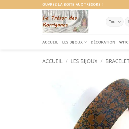
Passer
OUVREZ LA BOITE AUX TRÉSORS !
au
contenu
Re
po
ACCUEIL
LES BIJOUX
DÉCORATION
WITC
ACCUEIL
/
LES BIJOUX
/
BRACELE