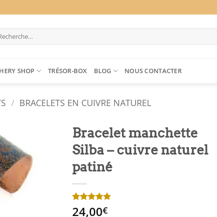
cherche
ur :
HERY SHOP
TRÉSOR-BOX
BLOG
NOUS CONTACTER
TS
/
BRACELETS EN CUIVRE NATUREL
Bracelet manchette
Silba – cuivre naturel
patiné
24,00
Noté
2
5
sur
€
5 basé sur