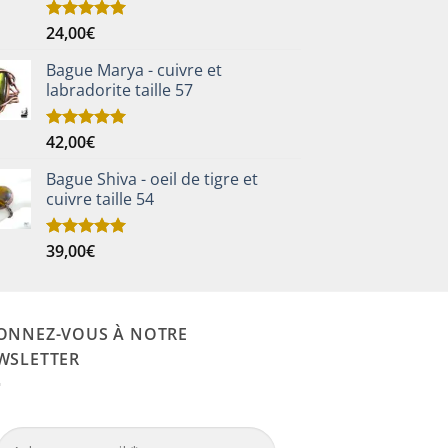
24,00
€
Note
5.00
sur 5
Bague Marya - cuivre et
labradorite taille 57
42,00
€
Note
5.00
sur 5
Bague Shiva - oeil de tigre et
cuivre taille 54
39,00
€
Note
5.00
sur 5
ONNEZ-VOUS À NOTRE
WSLETTER