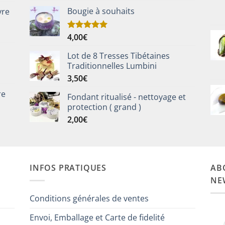
Bougie à souhaits
vre
4,00
€
Note
5.00
sur 5
Lot de 8 Tresses Tibétaines
Traditionnelles Lumbini
3,50
€
re
Fondant ritualisé - nettoyage et
protection ( grand )
2,00
€
INFOS PRATIQUES
AB
NE
Conditions générales de ventes
Envoi, Emballage et Carte de fidelité