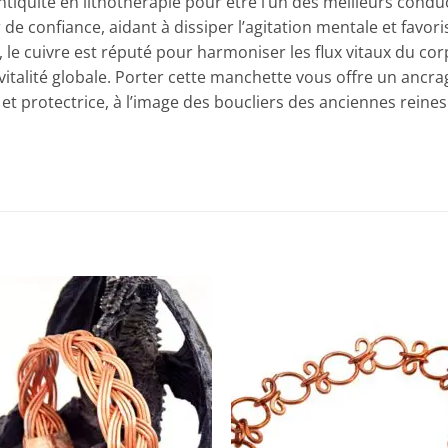
tiquité en lithothérapie pour être l’un des meilleurs conduc
e confiance, aidant à dissiper l’agitation mentale et favoris
 le cuivre est réputé pour harmoniser les flux vitaux du cor
 vitalité globale. Porter cette manchette vous offre un ancra
 et protectrice, à l’image des boucliers des anciennes reine