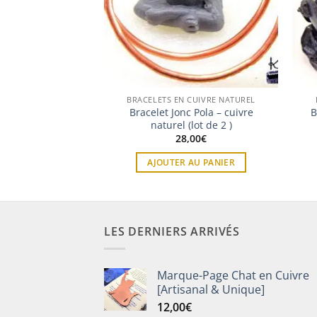
 CUIVRE NATUREL
BRACELETS EN CUIVRE NATUREL
 Carval – cuivre
Bracelet Jonc Pola – cuivre
B
turel
naturel (lot de 2 )
,00
€
28,00
€
 AU PANIER
AJOUTER AU PANIER
LES DERNIERS ARRIVÉS
Marque-Page Chat en Cuivre
[Artisanal & Unique]
12,00
€