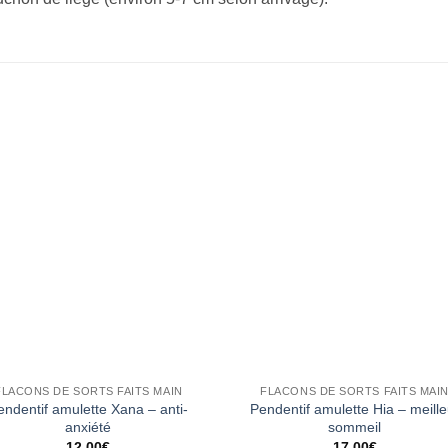
FLACONS DE SORTS FAITS MAIN
FLACONS DE SORTS FAITS MAI
endentif amulette Xana – anti-
Pendentif amulette Hia – meille
anxiété
sommeil
12,00
€
17,00
€