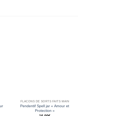
N
FLACONS DE SORTS FAITS MAIN
FLACONS DE SOR
ur
Pendentif Spell jar « Amour et
Pendentif amu
Protection »
protec
16,00
€
17,0