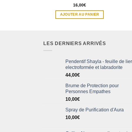
Note
5
sur 5
16,00
€
AJOUTER AU PANIER
LES DERNIERS ARRIVÉS
Pendentif Shayla - feuille de lie
electroformée et labradorite
44,00
€
Brume de Protection pour
Personnes Empathes
10,00
€
Spray de Purification d'Aura
10,00
€