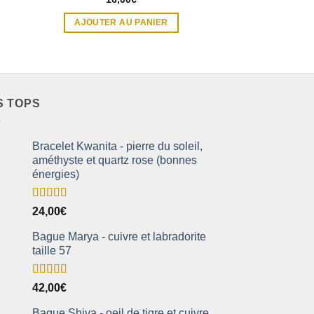
AJOUTER AU PANIER
AJOUTER A
S TOPS
Bracelet Kwanita - pierre du soleil,
améthyste et quartz rose (bonnes
énergies)
Note
5.00
24,00
€
sur 5
Bague Marya - cuivre et labradorite
taille 57
Note
5.00
42,00
€
sur 5
Bague Shiva - oeil de tigre et cuivre