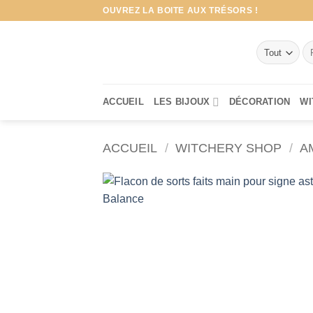
Passer
OUVREZ LA BOITE AUX TRÉSORS !
au
contenu
Re
po
ACCUEIL
LES BIJOUX
DÉCORATION
WI
ACCUEIL
/
WITCHERY SHOP
/
A