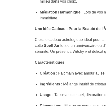
milieu dans vos choix.
Médiation Harmonique :
Lors de vos mé
immédiate.
Une Idée Cadeau : Pour la Beauté de l
C’est le cadeau astrologique idéal pour la 
cette
Spell Jar
lors d’un anniversaire ou d’u
sérénité. Un présent « Witchy » et délicat
Caractéristiques
Création :
Fait main avec amour au sei
Ingrédients :
Mélange intuitif de cristau
Usage :
Talisman spirituel, décoration d
Dimensions :
Flacon en verre avec bou