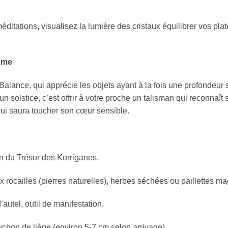
ditations, visualisez la lumière des cristaux équilibrer vos plat
’Âme
Balance, qui apprécie les objets ayant à la fois une profondeur sp
n solstice, c’est offrir à votre proche un talisman qui reconnaît 
 qui saura toucher son cœur sensible.
n du Trésor des Korriganes.
x rocailles (pierres naturelles), herbes séchées ou paillettes ma
’autel, outil de manifestation.
chon de liège (environ 5-7 cm selon arrivage).