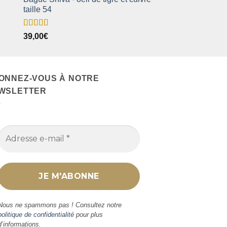
taille 54
Note
5.00
39,00
€
sur 5
ONNEZ-VOUS À NOTRE
WSLETTER
Nous ne spammons pas ! Consultez notre
politique de confidentialité
pour plus
d’informations.