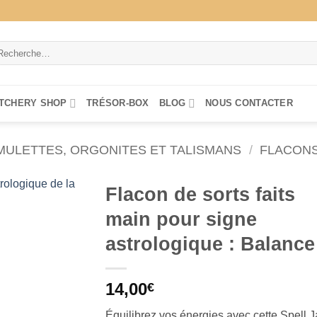
cherche
ur :
TCHERY SHOP
TRÉSOR-BOX
BLOG
NOUS CONTACTER
MULETTES, ORGONITES ET TALISMANS
/
FLACONS
Flacon de sorts faits
main pour signe
astrologique : Balance
14,00
€
Équilibrez vos énergies avec cette Spell J