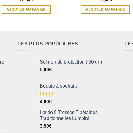
AJOUTER AU PANIER
AJOUTER AU PANIER
LES PLUS POPULAIRES
LE
rre
Sel noir de protection ( 50 gr )
5,00
€
Bougie à souhaits
Note
5.00
4,00
€
sur 5
Lot de 8 Tresses Tibétaines
Traditionnelles Lumbini
3,50
€