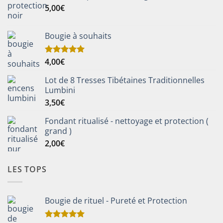
5,00
€
Bougie à souhaits
4,00
€
Note
5.00
sur 5
Lot de 8 Tresses Tibétaines Traditionnelles
Lumbini
3,50
€
Fondant ritualisé - nettoyage et protection (
grand )
2,00
€
LES TOPS
Bougie de rituel - Pureté et Protection