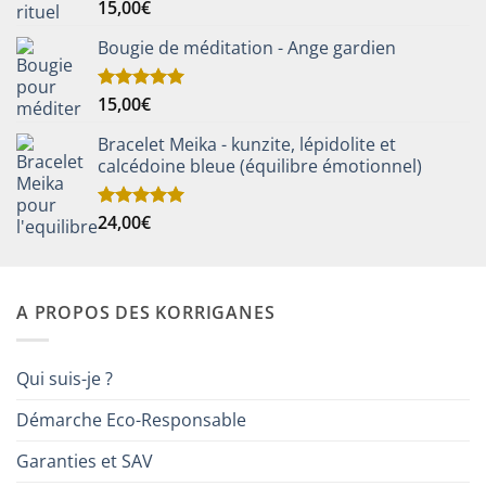
15,00
€
Note
5.00
sur 5
Bougie de méditation - Ange gardien
15,00
€
Note
5.00
sur 5
Bracelet Meika - kunzite, lépidolite et
calcédoine bleue (équilibre émotionnel)
24,00
€
Note
5.00
sur 5
A PROPOS DES KORRIGANES
Qui suis-je ?
Démarche Eco-Responsable
Garanties et SAV