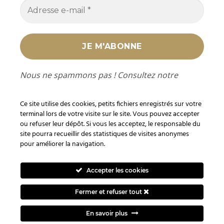
Nous ne spammons pas ! Consultez notre
politique de confidentialité
pour plus
d’informations.
Ce site utilise des cookies, petits fichiers enregistrés sur votre
terminal lors de votre visite sur le site. Vous pouvez accepter
ou refuser leur dépôt. Si vous les acceptez, le responsable du
site pourra recueillir des statistiques de visites anonymes
pour améliorer la navigation.
En tant que Partenaire Amazon, je réalise un bénéfice sur les
achats remplissant les conditions requises sur les liens ou
Accepter les cookies
produits Amazon mentionnés.
Fermer et refuser tout
Visa
PayPal
Stripe
MasterCard
Cash
On
En savoir plus
BLOG
Delivery