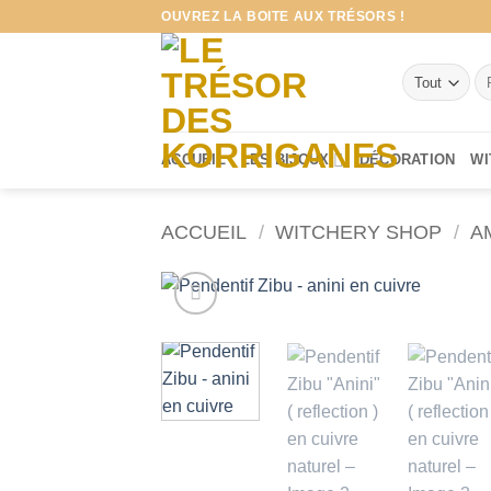
Passer
OUVREZ LA BOITE AUX TRÉSORS !
au
contenu
Re
po
ACCUEIL
LES BIJOUX
DÉCORATION
WI
ACCUEIL
/
WITCHERY SHOP
/
A