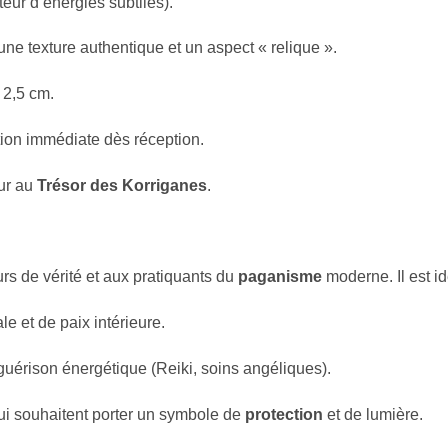
teur d’énergies subtiles).
une texture authentique et un aspect « relique ».
 2,5 cm.
tion immédiate dès réception.
ur au
Trésor des Korriganes
.
s de vérité et aux pratiquants du
paganisme
moderne. Il est id
e et de paix intérieure.
 guérison énergétique (Reiki, soins angéliques).
ui souhaitent porter un symbole de
protection
et de lumière.