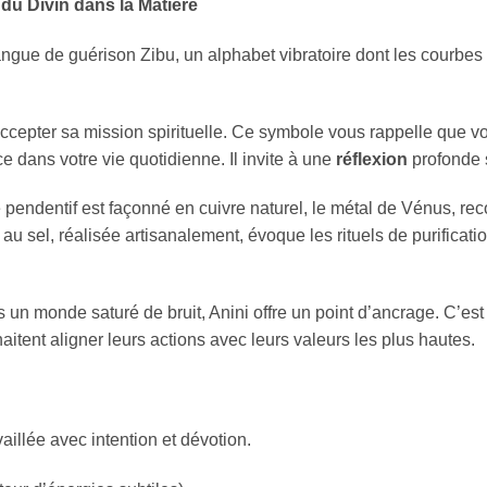
t du Divin dans la Matière
angue de guérison Zibu, un alphabet vibratoire dont les courbe
accepter sa mission spirituelle. Ce symbole vous rappelle que vou
ce dans votre vie quotidienne. Il invite à une
réflexion
profonde s
pendentif est façonné en cuivre naturel, le métal de Vénus, r
au sel, réalisée artisanalement, évoque les rituels de purification
un monde saturé de bruit, Anini offre un point d’ancrage. C’es
haitent aligner leurs actions avec leurs valeurs les plus hautes.
illée avec intention et dévotion.