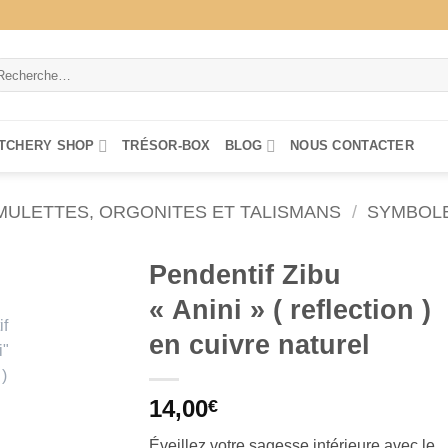
cherche
ur :
TCHERY SHOP
TRÉSOR-BOX
BLOG
NOUS CONTACTER
MULETTES, ORGONITES ET TALISMANS
/
SYMBOLE
Pendentif Zibu
« Anini » ( reflection )
en cuivre naturel
14,00
€
Éveillez votre sagesse intérieure avec le