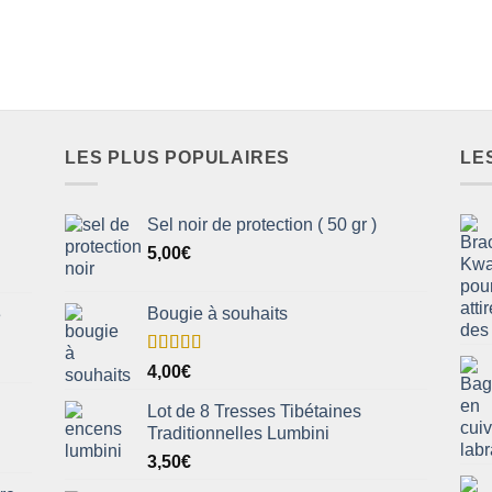
LES PLUS POPULAIRES
LE
Sel noir de protection ( 50 gr )
5,00
€
Bougie à souhaits
e
Note
5.00
4,00
€
sur 5
Lot de 8 Tresses Tibétaines
Traditionnelles Lumbini
3,50
€