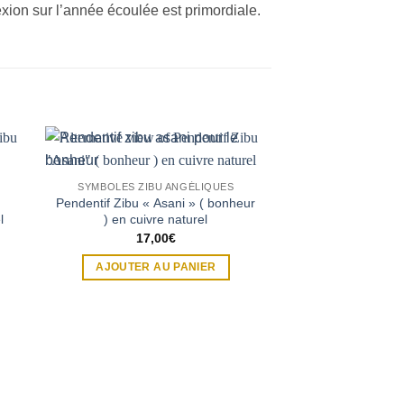
xion sur l’année écoulée est primordiale.
SYMBOLES ZIBU ANGÉLIQUES
Pendentif Zibu « Asani » ( bonheur
l
) en cuivre naturel
17,00
€
AJOUTER AU PANIER
SYMBOLES ZIBU
Pendentif Zibu
guérison physiq
natu
17,0
AJOUTER A