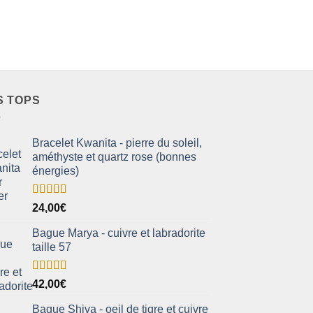
S TOPS
Bracelet Kwanita - pierre du soleil,
améthyste et quartz rose (bonnes
énergies)
Note
5.00
24,00
€
sur 5
Bague Marya - cuivre et labradorite
taille 57
Note
5.00
42,00
€
sur 5
Bague Shiva - oeil de tigre et cuivre