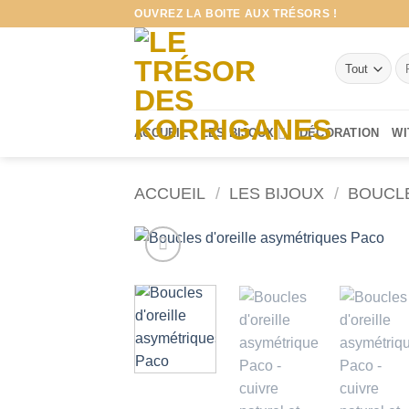
Passer
OUVREZ LA BOITE AUX TRÉSORS !
au
contenu
Re
po
ACCUEIL
LES BIJOUX
DÉCORATION
WI
ACCUEIL
/
LES BIJOUX
/
BOUCLE