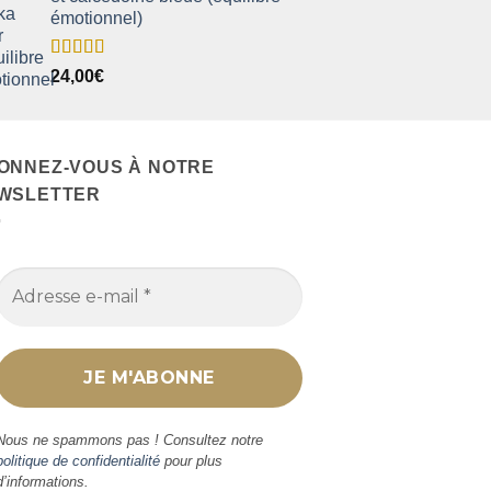
émotionnel)
Note
5.00
24,00
€
sur 5
ONNEZ-VOUS À NOTRE
WSLETTER
Nous ne spammons pas ! Consultez notre
politique de confidentialité
pour plus
d’informations.