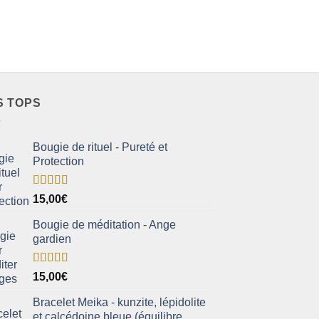
S TOPS
Bougie de rituel - Pureté et
Protection
Note
5.00
15,00
€
sur 5
Bougie de méditation - Ange
gardien
Note
5.00
15,00
€
sur 5
Bracelet Meika - kunzite, lépidolite
et calcédoine bleue (équilibre