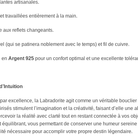
antes artisanales.
t travaillées entièrement à la main.
e aux reflets changeants.
l (qui se patinera noblement avec le temps) et fil de cuivre.
é en
Argent 925
pour un confort optimal et une excellente tolér
d’Intuition
ar excellence, la Labradorite agit comme un véritable bouclier 
irisés stimulent l’imagination et la créativité, faisant d’elle une a
ercevoir la réalité avec clarté tout en restant connectée à vos obj
 et équilibrant, vous permettant de conserver une humeur sereine
lité nécessaire pour accomplir votre propre destin légendaire.