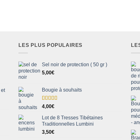
LES PLUS POPULAIRES
LE
Sel noir de protection ( 50 gr )
5,00
€
Bougie à souhaits
 et
Note
5.00
4,00
€
sur 5
Lot de 8 Tresses Tibétaines
Traditionnelles Lumbini
3,50
€