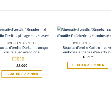
BOUCLES D'OREILLE
BOUCLES D'OREILLE
ucles d’oreille Durlia – placage
Boucles d’oreille Geileis – cuiv
cuivre avec aventurine
embossé et perles d’eau douc
18,50
€
Note
5
sur 5
AJOUTER AU PANIER
22,00
€
AJOUTER AU PANIER