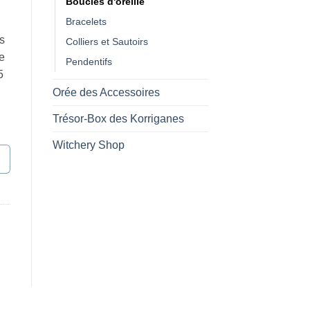
Boucles d'oreille
Bracelets
s
Colliers et Sautoirs
e
Pendentifs
5
Orée des Accessoires
Trésor-Box des Korriganes
Witchery Shop