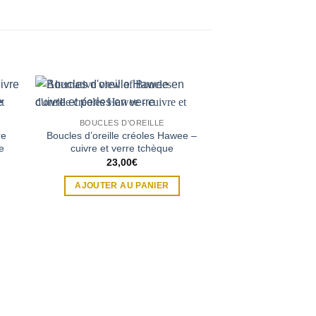
BOUCLES D'OREILLE
BOUCLES D
re
Boucles d’oreille créoles Hawee –
Boucles d’oreille 
e
cuivre et verre tchèque
frivol
23,00
€
26,0
AJOUTER AU PANIER
AJOUTER A