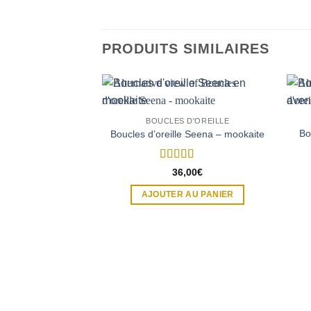
PRODUITS SIMILAIRES
BOUCLES D'OREILLE
Bo
Boucles d’oreille Seena – mookaite
Note
5
sur 5
36,00
€
AJOUTER AU PANIER