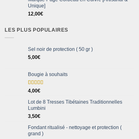
Unique]
12,00
€
LES PLUS POPULAIRES
Sel noir de protection ( 50 gr )
5,00
€
Bougie à souhaits
Note
5.00
4,00
€
sur 5
Lot de 8 Tresses Tibétaines Traditionnelles
Lumbini
3,50
€
Fondant ritualisé - nettoyage et protection (
grand )