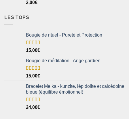
2,00
€
LES TOPS
Bougie de rituel - Pureté et Protection
Note
5.00
15,00
€
sur 5
Bougie de méditation - Ange gardien
Note
5.00
15,00
€
sur 5
Bracelet Meika - kunzite, lépidolite et calcédoine
bleue (équilibre émotionnel)
Note
5.00
24,00
€
sur 5