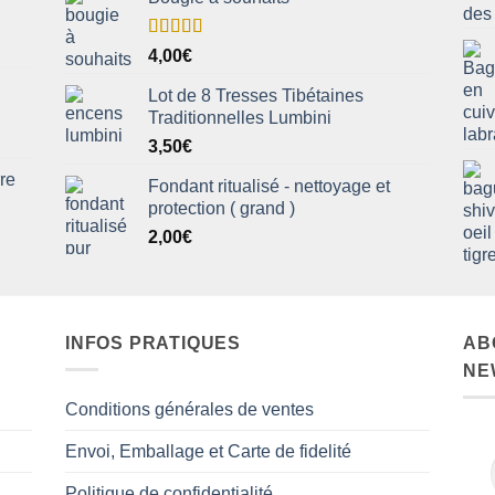
Note
5.00
4,00
€
sur 5
Lot de 8 Tresses Tibétaines
Traditionnelles Lumbini
3,50
€
rre
Fondant ritualisé - nettoyage et
protection ( grand )
2,00
€
INFOS PRATIQUES
AB
NE
Conditions générales de ventes
Envoi, Emballage et Carte de fidelité
Politique de confidentialité