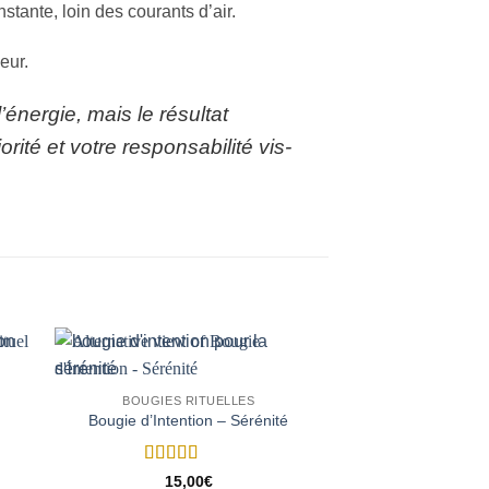
ante, loin des courants d’air.
eur.
’énergie, mais le résultat
ité et votre responsabilité vis-
BOUGIES RITUELLES
BOUGIES R
Bougie de ritue
Bougie d’Intention – Sérénité
Protec
Note
5
sur 5
15,00
€