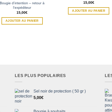
Note
5
sur 5
15,00
€
Bougie d’intention – retour à
l’expéditeur
AJOUTER AU PANIER
15,00
€
AJOUTER AU PANIER
LES PLUS POPULAIRES
LE
Sel noir de protection ( 50 gr )
5,00
€
Bougie à souhaits
e