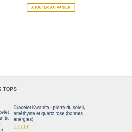
Note
5
15,0
AJOUTER AU PANIER
AJOUTER A
S TOPS
Bracelet Kwanita - pierre du soleil,
améthyste et quartz rose (bonnes
énergies)