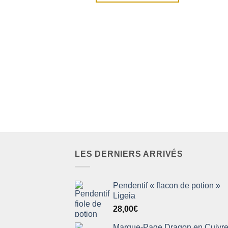
LES DERNIERS ARRIVÉS
Pendentif « flacon de potion »
Ligeia
28,00
€
Marque-Page Dragon en Cuivr