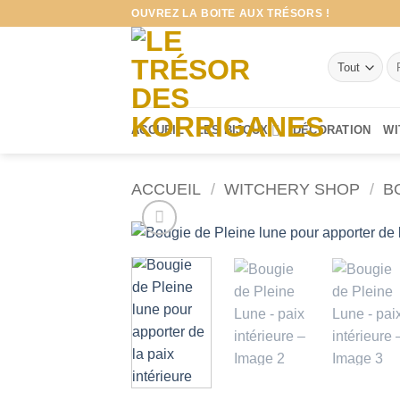
Passer
OUVREZ LA BOITE AUX TRÉSORS !
au
contenu
Re
po
ACCUEIL
LES BIJOUX
DÉCORATION
WI
ACCUEIL
/
WITCHERY SHOP
/
B