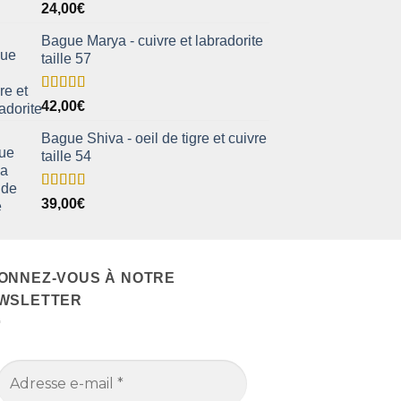
Note
5.00
24,00
€
sur 5
Bague Marya - cuivre et labradorite
taille 57
Note
5.00
42,00
€
sur 5
Bague Shiva - oeil de tigre et cuivre
taille 54
Note
5.00
39,00
€
sur 5
ONNEZ-VOUS À NOTRE
WSLETTER