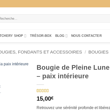
cherche
ur :
TCHERY SHOP
TRÉSOR-BOX
BLOG
NOUS CONTACTER
OUGIES, FONDANTS ET ACCESSOIRES
/
BOUGIES 
Bougie de Pleine Lune
– paix intérieure
Noté
3
5
sur 5
15,00
€
basé sur
notations
Retrouvez une sérénité profonde et libére
client