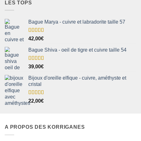
LES TOPS
Bague Marya - cuivre et labradorite taille 57
Note
5.00
42,00
€
sur 5
Bague Shiva - oeil de tigre et cuivre taille 54
Note
5.00
39,00
€
sur 5
Bijoux d'oreille elfique - cuivre, améthyste et
cristal
Note
5.00
22,00
€
sur 5
A PROPOS DES KORRIGANES