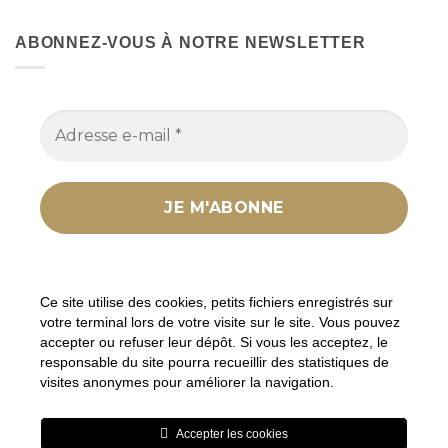
ABONNEZ-VOUS À NOTRE NEWSLETTER
Nous ne spammons pas ! Consultez notre
politique
de confidentialité
pour plus d’informations.
Ce site utilise des cookies, petits fichiers enregistrés sur
votre terminal lors de votre visite sur le site. Vous pouvez
accepter ou refuser leur dépôt. Si vous les acceptez, le
responsable du site pourra recueillir des statistiques de
visites anonymes pour améliorer la navigation.
En tant que Partenaire Amazon, je réalise un bénéfice sur les
achats remplissant les conditions requises sur les liens ou
Accepter les cookies