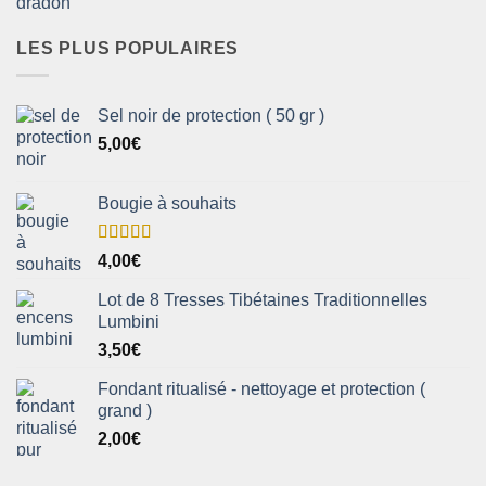
LES PLUS POPULAIRES
Sel noir de protection ( 50 gr )
5,00
€
Bougie à souhaits
Note
5.00
4,00
€
sur 5
Lot de 8 Tresses Tibétaines Traditionnelles
Lumbini
3,50
€
Fondant ritualisé - nettoyage et protection (
grand )
2,00
€