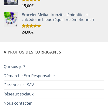
15,00
€
Note
5.00
sur 5
Bracelet Meika - kunzite, lépidolite et
calcédoine bleue (équilibre émotionnel)
24,00
€
Note
5.00
sur 5
A PROPOS DES KORRIGANES
Qui suis-je ?
Démarche Eco-Responsable
Garanties et SAV
Réseaux sociaux
Nous contacter