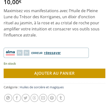
10,00
Noté
1
5
sur
€
5 basé sur
notation
Maximisez vos manifestations avec l’Huile de Pleine
client
Lune du Trésor des Korriganes, un élixir d’onction
rituel au jasmin, à la rose et au cristal de roche pour
amplifier votre intuition et consacrer vos outils sous
l’influence astrale.
2
3
réessayer
ERREUR
En stock
AJOUTER AU PANIER
Catégorie :
Huiles de sorcière et magiques