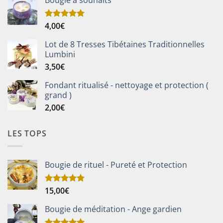
Bougie à souhaits
4,00
€
Note
5.00
sur 5
Lot de 8 Tresses Tibétaines Traditionnelles
Lumbini
3,50
€
Fondant ritualisé - nettoyage et protection (
grand )
2,00
€
LES TOPS
Bougie de rituel - Pureté et Protection
15,00
€
Note
5.00
sur 5
Bougie de méditation - Ange gardien