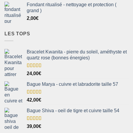
Fondant ritualisé - nettoyage et protection (
grand )
2,00
€
LES TOPS
Bracelet Kwanita - pierre du soleil, améthyste et
quartz rose (bonnes énergies)
Note
5.00
24,00
€
sur 5
Bague Marya - cuivre et labradorite taille 57
Note
5.00
42,00
€
sur 5
Bague Shiva - oeil de tigre et cuivre taille 54
Note
5.00
39,00
€
sur 5