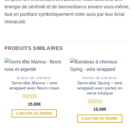
énergie de sérénité et de bienveillance envers vous-même,
tout en purifiant symboliquement votre aura par leur éclat
immaculé.
PRODUITS SIMILAIRES
BIJOUX DE CHEVEUX
BIJOUX DE CHEVEUX
Serre-tête Manna – wire
Serre-tête Spring – wire
wrapped avec fleurs roses
wrapped avec perles en
verre tchèque
Note
5
sur 5
15,00
€
Note
5
sur 5
15,00
€
AJOUTER AU PANIER
AJOUTER AU PANIER