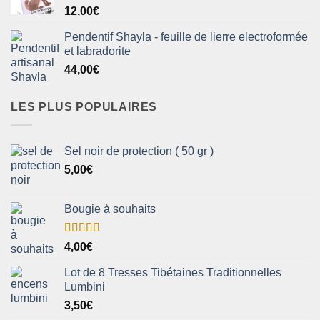
12,00
€
Pendentif Shayla - feuille de lierre electroformée
et labradorite
44,00
€
LES PLUS POPULAIRES
Sel noir de protection ( 50 gr )
5,00
€
Bougie à souhaits
Note
5.00
4,00
€
sur 5
Lot de 8 Tresses Tibétaines Traditionnelles
Lumbini
3,50
€