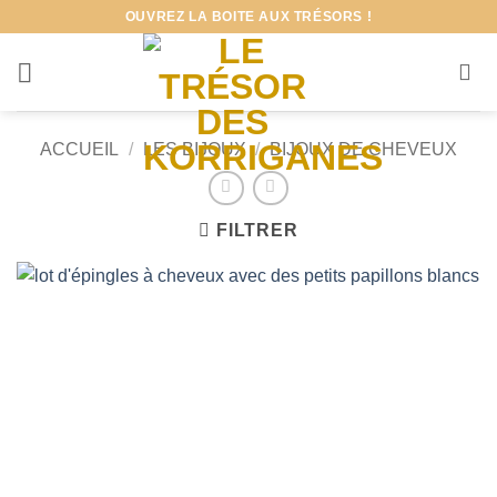
Passer
OUVREZ LA BOITE AUX TRÉSORS !
au
contenu
ACCUEIL
/
LES BIJOUX
/
BIJOUX DE CHEVEUX
FILTRER