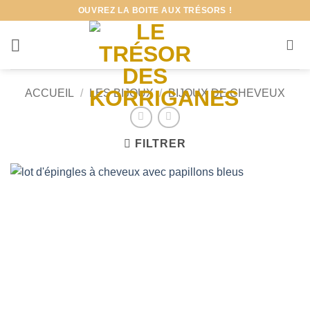
Passer
OUVREZ LA BOITE AUX TRÉSORS !
au
contenu
ACCUEIL
/
LES BIJOUX
/
BIJOUX DE CHEVEUX
FILTRER