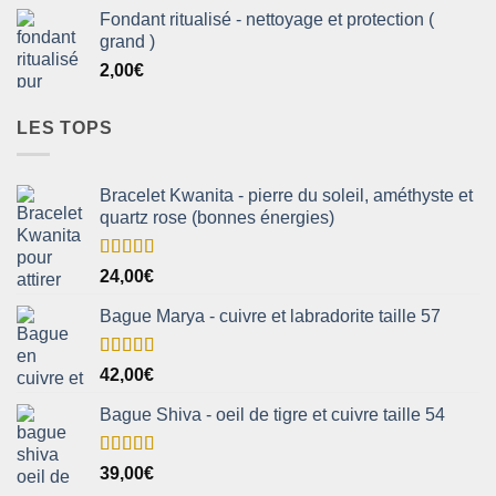
Fondant ritualisé - nettoyage et protection (
grand )
2,00
€
LES TOPS
Bracelet Kwanita - pierre du soleil, améthyste et
quartz rose (bonnes énergies)
Note
5.00
24,00
€
sur 5
Bague Marya - cuivre et labradorite taille 57
Note
5.00
42,00
€
sur 5
Bague Shiva - oeil de tigre et cuivre taille 54
Note
5.00
39,00
€
sur 5