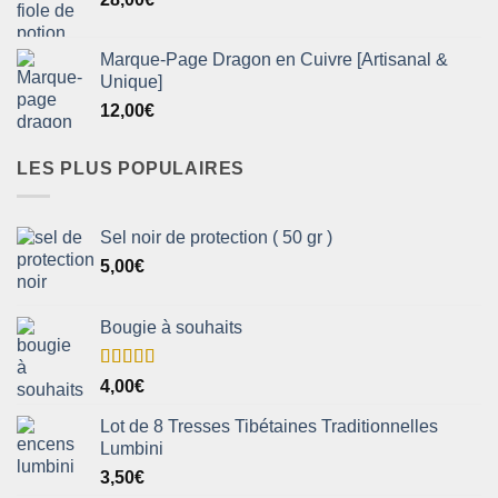
Marque-Page Dragon en Cuivre [Artisanal &
Unique]
12,00
€
LES PLUS POPULAIRES
Sel noir de protection ( 50 gr )
5,00
€
Bougie à souhaits
Note
5.00
4,00
€
sur 5
Lot de 8 Tresses Tibétaines Traditionnelles
Lumbini
3,50
€