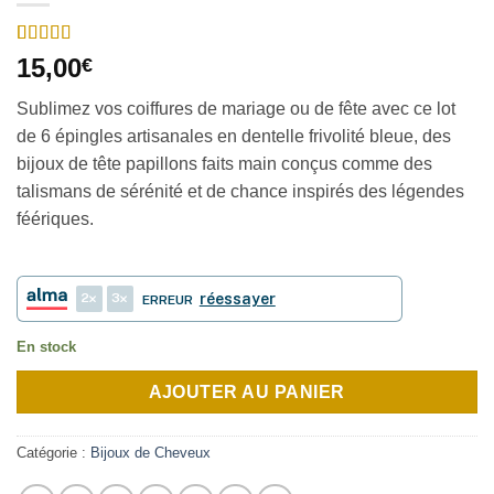
Noté
2
5
sur 5
15,00
€
basé sur
notations
Sublimez vos coiffures de mariage ou de fête avec ce lot
client
de 6 épingles artisanales en dentelle frivolité bleue, des
bijoux de tête papillons faits main conçus comme des
talismans de sérénité et de chance inspirés des légendes
féériques.
2
3
réessayer
ERREUR
En stock
AJOUTER AU PANIER
Catégorie :
Bijoux de Cheveux