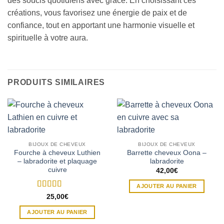
des soucis quotidiens avec grâce. En choisissant ces
créations, vous favorisez une énergie de paix et de
confiance, tout en apportant une harmonie visuelle et
spirituelle à votre aura.
PRODUITS SIMILAIRES
BIJOUX DE CHEVEUX
BIJOUX DE CHEVEUX
Fourche à cheveux Luthien
Barrette cheveux Oona –
– labradorite et plaquage
labradorite
cuivre
42,00
€
AJOUTER AU PANIER
Note
5
sur 5
25,00
€
AJOUTER AU PANIER