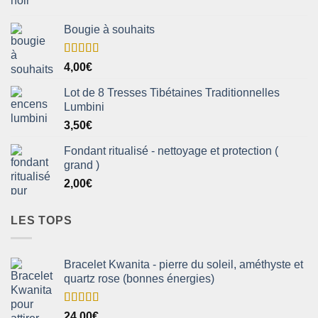
Bougie à souhaits
Note
5.00
4,00
€
sur 5
Lot de 8 Tresses Tibétaines Traditionnelles
Lumbini
3,50
€
Fondant ritualisé - nettoyage et protection (
grand )
2,00
€
LES TOPS
Bracelet Kwanita - pierre du soleil, améthyste et
quartz rose (bonnes énergies)
Note
5.00
24,00
€