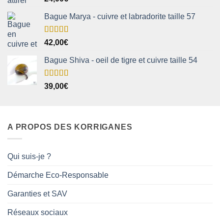
sur 5
Bague Marya - cuivre et labradorite taille 57
Note
5.00
42,00
€
sur 5
Bague Shiva - oeil de tigre et cuivre taille 54
Note
5.00
39,00
€
sur 5
A PROPOS DES KORRIGANES
Qui suis-je ?
Démarche Eco-Responsable
Garanties et SAV
Réseaux sociaux