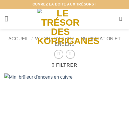
Passer
OUVREZ LA BOITE AUX TRÉSORS !
au
contenu
ACCUEIL
/
WITCHERY SHOP
/
PURIFICATION ET
ENCENS
FILTRER