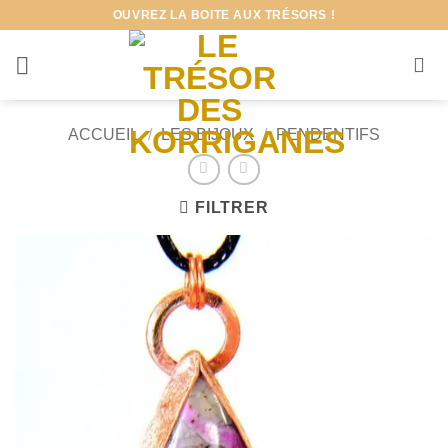
Passer
OUVREZ LA BOITE AUX TRÉSORS !
au
contenu
ACCUEIL
/
LES BIJOUX
/
PENDENTIFS
FILTRER