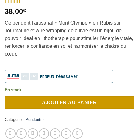
Noté
2
5
sur 5
38,00
€
basé sur
notations
Ce pendentif artisanal « Mont Olympe » en Rubis sur
client
Tourmaline et wire wrapping de cuivre est un bijou de
pouvoir idéal en lithothérapie pour stimuler l’énergie vitale,
renforcer la confiance en soi et harmoniser le chakra du
cœur.
2
3
réessayer
ERREUR
En stock
AJOUTER AU PANIER
Catégorie :
Pendentifs