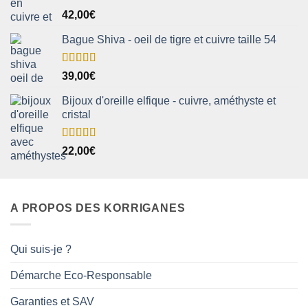
Note
5.00
42,00
€
sur 5
Bague Shiva - oeil de tigre et cuivre taille 54
Note
5.00
39,00
€
sur 5
Bijoux d'oreille elfique - cuivre, améthyste et
cristal
Note
5.00
22,00
€
sur 5
A PROPOS DES KORRIGANES
Qui suis-je ?
Démarche Eco-Responsable
Garanties et SAV