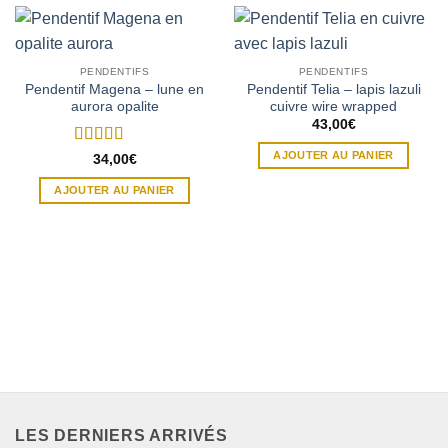
PENDENTIFS
PENDENTIFS
Pendentif Magena – lune en
Pendentif Telia – lapis lazuli
aurora opalite
cuivre wire wrapped
43,00
€
AJOUTER AU PANIER
Note
5
sur 5
34,00
€
AJOUTER AU PANIER
LES DERNIERS ARRIVÉS