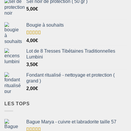
Sel noir de protection ( 50 gr )
5,00
€
Bougie à souhaits
Note
5.00
4,00
€
sur 5
Lot de 8 Tresses Tibétaines Traditionnelles
Lumbini
3,50
€
Fondant ritualisé - nettoyage et protection (
grand )
2,00
€
LES TOPS
Bague Marya - cuivre et labradorite taille 57