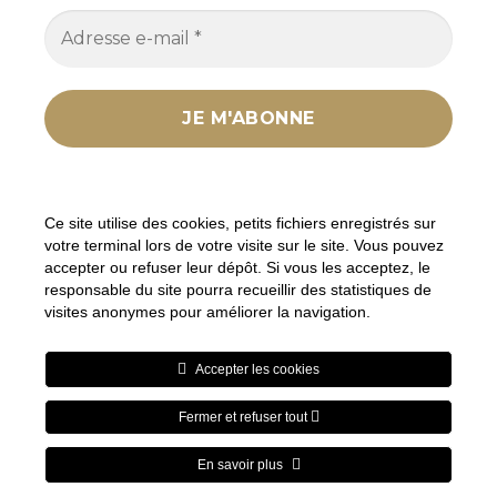
Nous ne spammons pas ! Consultez notre
politique
de confidentialité
pour plus d’informations.
Ce site utilise des cookies, petits fichiers enregistrés sur
votre terminal lors de votre visite sur le site. Vous pouvez
accepter ou refuser leur dépôt. Si vous les acceptez, le
responsable du site pourra recueillir des statistiques de
visites anonymes pour améliorer la navigation.
En tant que Partenaire Amazon, je réalise un bénéfice sur les
achats remplissant les conditions requises sur les liens ou
Accepter les cookies
produits Amazon mentionnés.
Fermer et refuser tout
Visa
PayPal
Stripe
MasterCard
Cash
On
En savoir plus
BLOG
Delivery