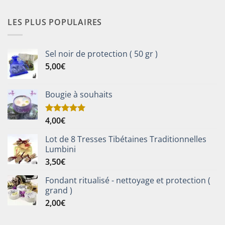
LES PLUS POPULAIRES
Sel noir de protection ( 50 gr )
5,00
€
Bougie à souhaits
4,00
€
Note
5.00
sur 5
Lot de 8 Tresses Tibétaines Traditionnelles
Lumbini
3,50
€
Fondant ritualisé - nettoyage et protection (
grand )
2,00
€