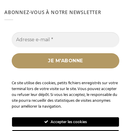
ABONNEZ-VOUS À NOTRE NEWSLETTER
Nous ne spammons pas ! Consultez notre
Ce site utilise des cookies, petits fichiers enregistrés sur votre
politique de confidentialité
pour plus
terminal lors de votre visite sur le site. Vous pouvez accepter
d’informations.
ou refuser leur dépôt. Si vous les acceptez, le responsable du
site pourra recueillir des statistiques de visites anonymes
pour améliorer la navigation.
Accepter les cookies
En tant que Partenaire Amazon, je réalise un bénéfice sur les