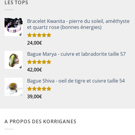
LES TOPS
Bracelet Kwanita - pierre du soleil, améthyste
et quartz rose (bonnes énergies)
24,00
€
Note
5.00
sur 5
Bague Marya - cuivre et labradorite taille 57
42,00
€
Note
5.00
sur 5
Bague Shiva - oeil de tigre et cuivre taille 54
39,00
€
Note
5.00
sur 5
A PROPOS DES KORRIGANES