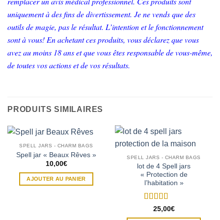
remplacer un avis médical professionnel. Ces produits sont
uniquement à des fins de divertissement. Je ne vends que des
outils de magie, pas le résultat. L’intention et le fonctionnement
sont à vous! En achetant ces produits, vous déclarez que vous
avez au moins 18 ans et que vous êtes responsable de vous-même,
de toutes vos actions et de vos résultats.
PRODUITS SIMILAIRES
SPELL JARS - CHARM BAGS
Spell jar « Beaux Rêves »
SPELL JARS - CHARM BAGS
10,00
€
lot de 4 Spell jars
« Protection de
AJOUTER AU PANIER
l’habitation »
Note
5
sur 5
25,00
€