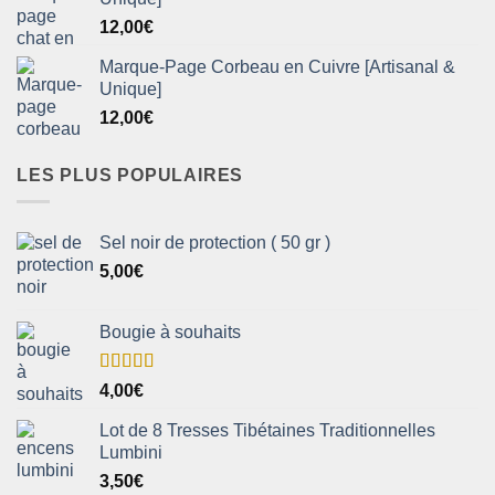
12,00
€
Marque-Page Corbeau en Cuivre [Artisanal &
Unique]
12,00
€
LES PLUS POPULAIRES
Sel noir de protection ( 50 gr )
5,00
€
Bougie à souhaits
Note
5.00
4,00
€
sur 5
Lot de 8 Tresses Tibétaines Traditionnelles
Lumbini
3,50
€