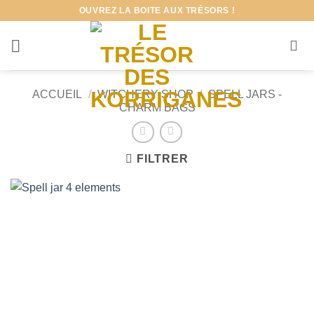
Passer
OUVREZ LA BOITE AUX TRÉSORS !
au
contenu
ACCUEIL
/
WITCHERY SHOP
/
SPELL JARS -
CHARM BAGS
FILTRER