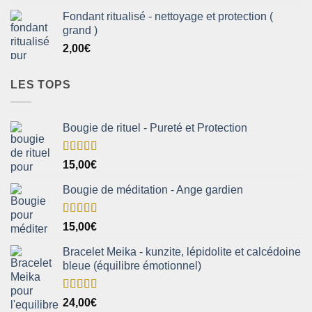
Fondant ritualisé - nettoyage et protection (
grand )
2,00
€
LES TOPS
Bougie de rituel - Pureté et Protection
Note
5.00
15,00
€
sur 5
Bougie de méditation - Ange gardien
Note
5.00
15,00
€
sur 5
Bracelet Meika - kunzite, lépidolite et calcédoine
bleue (équilibre émotionnel)
Note
5.00
24,00
€
sur 5