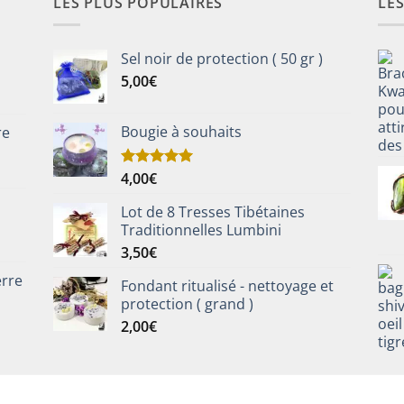
LES PLUS POPULAIRES
LE
Sel noir de protection ( 50 gr )
5,00
€
Bougie à souhaits
re
4,00
€
Note
5.00
sur 5
Lot de 8 Tresses Tibétaines
Traditionnelles Lumbini
3,50
€
erre
Fondant ritualisé - nettoyage et
protection ( grand )
2,00
€