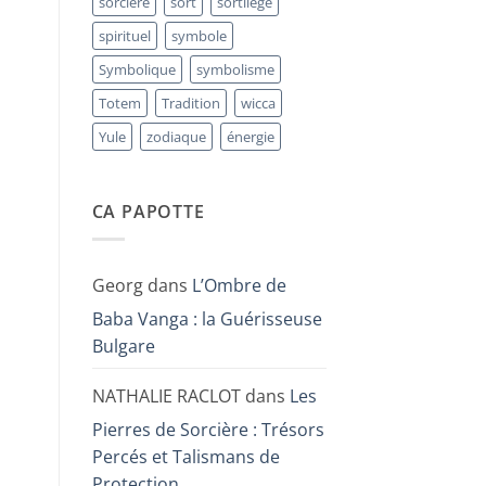
sorcière
sort
sortilège
spirituel
symbole
Symbolique
symbolisme
Totem
Tradition
wicca
Yule
zodiaque
énergie
CA PAPOTTE
Georg
dans
L’Ombre de
Baba Vanga : la Guérisseuse
Bulgare
NATHALIE RACLOT
dans
Les
Pierres de Sorcière : Trésors
Percés et Talismans de
Protection