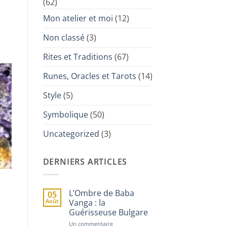
(62)
Mon atelier et moi
(12)
Non classé
(3)
Rites et Traditions
(67)
Runes, Oracles et Tarots
(14)
Style
(5)
Symbolique
(50)
Uncategorized
(3)
DERNIERS ARTICLES
L’Ombre de Baba
05
Août
Vanga : la
Guérisseuse Bulgare
s
sur
Un commentaire