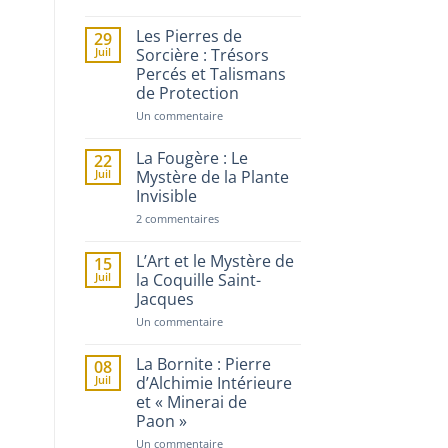
L’Ombre
de
Baba
Les Pierres de
29
Vanga
Juil
Sorcière : Trésors
:
Percés et Talismans
la
Guérisseuse
de Protection
Bulgare
sur
Un commentaire
Les
Pierres
de
La Fougère : Le
22
Sorcière
Juil
Mystère de la Plante
:
Invisible
Trésors
Percés
sur
2 commentaires
et
La
Talismans
Fougère
de
:
L’Art et le Mystère de
Protection
15
Le
Juil
la Coquille Saint-
Mystère
Jacques
de
la
sur
Un commentaire
Plante
L’Art
Invisible
et
le
La Bornite : Pierre
08
Mystère
Juil
d’Alchimie Intérieure
de
et « Minerai de
la
Coquille
Paon »
Saint-
Jacques
sur
Un commentaire