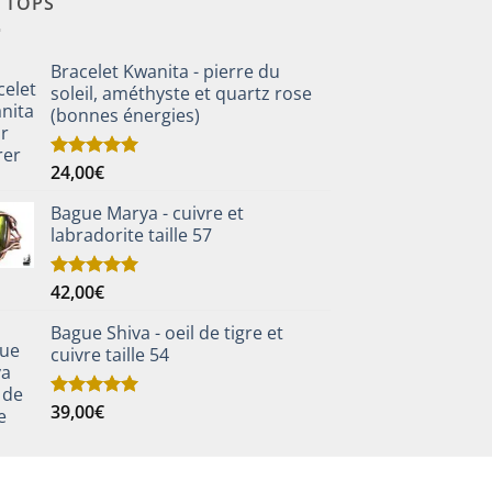
S TOPS
Bracelet Kwanita - pierre du
soleil, améthyste et quartz rose
(bonnes énergies)
24,00
€
Note
5.00
sur 5
Bague Marya - cuivre et
labradorite taille 57
42,00
€
Note
5.00
sur 5
Bague Shiva - oeil de tigre et
cuivre taille 54
39,00
€
Note
5.00
sur 5