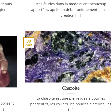
e depuis
Mes études dans la mode m'ont beaucoup
ngtemps
apportées, après un début uniquement dans la
création [...]
30
Août
Charoite
La charoite est une pierre idéale pour les
mbolisent
pendentifs, les colliers, les boucles d'oreilles, le
..]
[...]