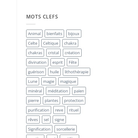
La
Bornite
:
Pierre
MOTS CLEFS
d’Alchimie
Intérieure
et
« Minerai
Animal
bienfaits
bijoux
de
Paon »
Celte
Celtique
chakra
chakras
cristal
création
divination
esprit
Fête
guérison
huile
lithothérapie
Lune
magie
magique
minéral
méditation
païen
pierre
plantes
protection
purification
reve
rituel
rêves
sel
signe
Signification
sorcellerie