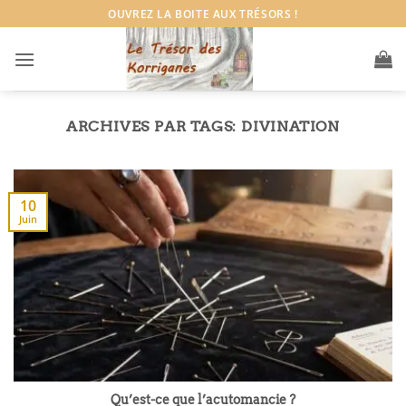
Passer
OUVREZ LA BOITE AUX TRÉSORS !
au
contenu
ARCHIVES PAR TAGS:
DIVINATION
10
Juin
Qu’est-ce que l’acutomancie ?