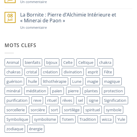
Mystère
de
sur
Un commentaire
de
Protection
L’Art
la
et
Plante
le
La Bornite : Pierre d’Alchimie Intérieure et
08
Invisible
Mystère
Juil
« Minerai de Paon »
de
la
sur
Un commentaire
Coquille
La
Saint-
Bornite
Jacques
:
Pierre
MOTS CLEFS
d’Alchimie
Intérieure
et
« Minerai
Animal
bienfaits
bijoux
Celte
Celtique
chakra
de
Paon »
chakras
cristal
création
divination
esprit
Fête
guérison
huile
lithothérapie
Lune
magie
magique
minéral
méditation
païen
pierre
plantes
protection
purification
reve
rituel
rêves
sel
signe
Signification
sorcellerie
sorcière
sort
sortilège
spirituel
symbole
Symbolique
symbolisme
Totem
Tradition
wicca
Yule
zodiaque
énergie