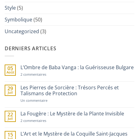
Style
(5)
Symbolique
(50)
Uncategorized
(3)
DERNIERS ARTICLES
L’Ombre de Baba Vanga : la Guérisseuse Bulgare
05
Août
sur
2 commentaires
L’Ombre
de
Baba
Les Pierres de Sorcière : Trésors Percés et
29
Vanga
Juil
Talismans de Protection
:
la
sur
Un commentaire
Guérisseuse
Les
Bulgare
Pierres
de
La Fougère : Le Mystère de la Plante Invisible
22
Sorcière
Juil
sur
:
2 commentaires
La
Trésors
Fougère
Percés
:
et
L’Art et le Mystère de la Coquille Saint-Jacques
15
Le
Talismans
Juil