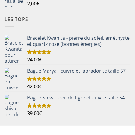
2,00
€
LES TOPS
Bracelet Kwanita - pierre du soleil, améthyste
et quartz rose (bonnes énergies)
24,00
€
Note
5.00
sur 5
Bague Marya - cuivre et labradorite taille 57
42,00
€
Note
5.00
sur 5
Bague Shiva - oeil de tigre et cuivre taille 54
39,00
€
Note
5.00
sur 5