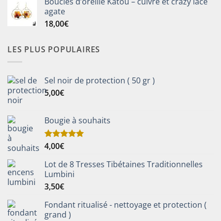
Boucles d’oreille Katou – cuivre et crazy lace
agate
18,00
€
LES PLUS POPULAIRES
Sel noir de protection ( 50 gr )
5,00
€
Bougie à souhaits
4,00
€
Note
5.00
sur 5
Lot de 8 Tresses Tibétaines Traditionnelles
Lumbini
3,50
€
Fondant ritualisé - nettoyage et protection (
grand )