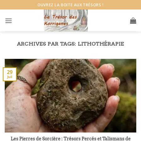
Passer
OUVREZ LA BOITE AUX TRÉSORS !
au
contenu
ARCHIVES PAR TAGS:
LITHOTHÉRAPIE
29
Juil
Les Pierres de Sorcière : Trésors Percés et Talismans de