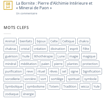
Plante
le
La Bornite : Pierre d’Alchimie Intérieure et
08
Invisible
Mystère
Juil
« Minerai de Paon »
de
la
sur
Un commentaire
Coquille
La
Saint-
Bornite
Jacques
:
Pierre
MOTS CLEFS
d’Alchimie
Intérieure
et
« Minerai
Animal
bienfaits
bijoux
Celte
Celtique
chakra
de
Paon »
chakras
cristal
création
divination
esprit
Fête
guérison
huile
lithothérapie
Lune
magie
magique
minéral
méditation
païen
pierre
plantes
protection
purification
reve
rituel
rêves
sel
signe
Signification
sorcellerie
sorcière
sort
sortilège
spirituel
symbole
Symbolique
symbolisme
Totem
Tradition
wicca
Yule
zodiaque
énergie