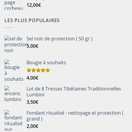
12,00
€
LES PLUS POPULAIRES
Sel noir de protection ( 50 gr )
5,00
€
Bougie à souhaits
4,00
€
Note
5.00
sur 5
Lot de 8 Tresses Tibétaines Traditionnelles
Lumbini
3,50
€
Fondant ritualisé - nettoyage et protection (
grand )
2,00
€