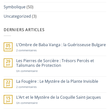
Symbolique
(50)
Uncategorized
(3)
DERNIERS ARTICLES
L’Ombre de Baba Vanga : la Guérisseuse Bulgare
05
Août
sur
2 commentaires
L’Ombre
de
Baba
Les Pierres de Sorcière : Trésors Percés et
29
Vanga
Juil
Talismans de Protection
:
la
sur
Un commentaire
Guérisseuse
Les
Bulgare
Pierres
de
La Fougère : Le Mystère de la Plante Invisible
22
Sorcière
Juil
sur
:
2 commentaires
La
Trésors
Fougère
Percés
:
et
L’Art et le Mystère de la Coquille Saint-Jacques
15
Le
Talismans
Juil
Mystère
de
sur
Un commentaire
de
Protection
L’Art
la
et