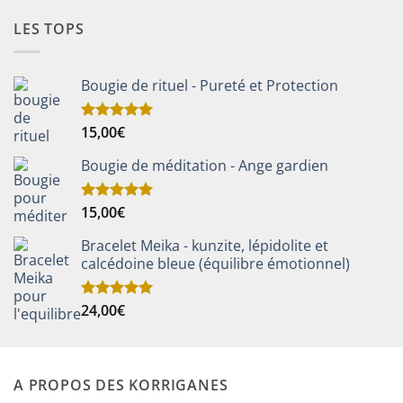
LES TOPS
Bougie de rituel - Pureté et Protection
15,00
€
Note
5.00
sur 5
Bougie de méditation - Ange gardien
15,00
€
Note
5.00
sur 5
Bracelet Meika - kunzite, lépidolite et
calcédoine bleue (équilibre émotionnel)
24,00
€
Note
5.00
sur 5
A PROPOS DES KORRIGANES