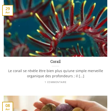
29
Avr
Corail
Le corail se révèle être bien plus qu’une simple merveille
organique des profondeurs ; il [...]
1 COMMENTAIRE
08
Avr