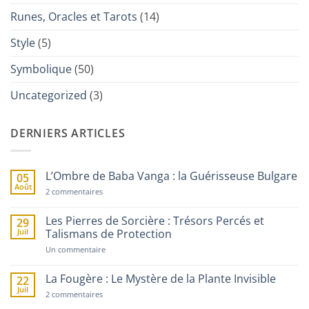
Runes, Oracles et Tarots
(14)
Style
(5)
Symbolique
(50)
Uncategorized
(3)
DERNIERS ARTICLES
L’Ombre de Baba Vanga : la Guérisseuse Bulgare
05
Août
sur
2 commentaires
L’Ombre
de
Baba
Les Pierres de Sorcière : Trésors Percés et
29
Vanga
Juil
Talismans de Protection
:
la
sur
Un commentaire
Guérisseuse
Les
Bulgare
Pierres
de
La Fougère : Le Mystère de la Plante Invisible
22
Sorcière
Juil
sur
:
2 commentaires
La
Trésors