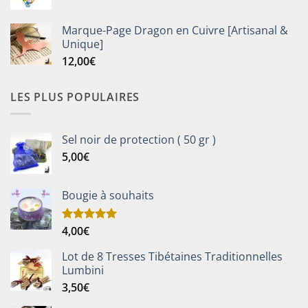
Marque-Page Dragon en Cuivre [Artisanal &
Unique]
12,00
€
LES PLUS POPULAIRES
Sel noir de protection ( 50 gr )
5,00
€
Bougie à souhaits
4,00
€
Note
5.00
sur 5
Lot de 8 Tresses Tibétaines Traditionnelles
Lumbini
3,50
€