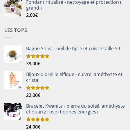
Fondant ritualisé - nettoyage et protection (
grand )
2,00
€
LES TOPS
Bague Shiva - oeil de tigre et cuivre taille 54
39,00
€
Note
5.00
sur 5
Bijoux d'oreille elfique - cuivre, améthyste et
cristal
22,00
€
Note
5.00
sur 5
Bracelet Kwanita - pierre du soleil, améthyste
et quartz rose (bonnes énergies)
24,00
€
Note
5.00