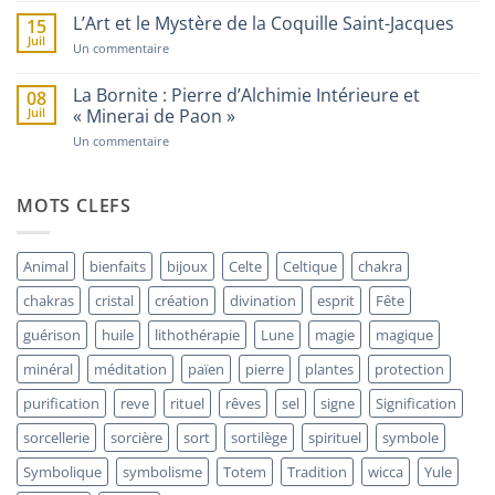
Fougère
Percés
:
et
L’Art et le Mystère de la Coquille Saint-Jacques
15
Le
Talismans
Juil
Mystère
de
sur
Un commentaire
de
Protection
L’Art
la
et
Plante
le
La Bornite : Pierre d’Alchimie Intérieure et
08
Invisible
Mystère
Juil
« Minerai de Paon »
de
la
sur
Un commentaire
Coquille
La
Saint-
Bornite
Jacques
:
Pierre
MOTS CLEFS
d’Alchimie
Intérieure
et
« Minerai
Animal
bienfaits
bijoux
Celte
Celtique
chakra
de
Paon »
chakras
cristal
création
divination
esprit
Fête
guérison
huile
lithothérapie
Lune
magie
magique
minéral
méditation
païen
pierre
plantes
protection
purification
reve
rituel
rêves
sel
signe
Signification
sorcellerie
sorcière
sort
sortilège
spirituel
symbole
Symbolique
symbolisme
Totem
Tradition
wicca
Yule