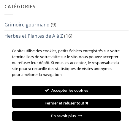
CATÉGORIES
Grimoire gourmand
(9)
Herbes et Plantes de A à Z
(16)
Minéraux, Cristaux et Gemmes
(62)
Ce site utilise des cookies, petits fichiers enregistrés sur votre
terminal lors de votre visite sur le site. Vous pouvez accepter
Mon atelier et moi
(12)
ou refuser leur dépôt. Si vous les acceptez, le responsable du
site pourra recueillir des statistiques de visites anonymes
Non classé
(3)
pour améliorer la navigation.
Rites et Traditions
(67)
Accepter les cookies
Runes, Oracles et Tarots
(14)
Style
(5)
Fermer et refuser tout
Symbolique
(50)
Besoin d'un renseignement ?
En savoir plus
Uncategorized
(3)