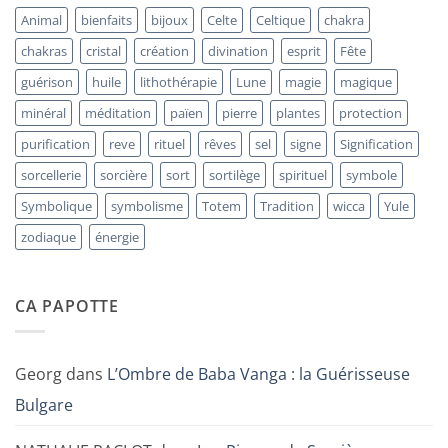
« Minerai
Animal
bienfaits
bijoux
Celte
Celtique
chakra
de
Paon »
chakras
cristal
création
divination
esprit
Fête
guérison
huile
lithothérapie
Lune
magie
magique
minéral
méditation
païen
pierre
plantes
protection
purification
reve
rituel
rêves
sel
signe
Signification
sorcellerie
sorcière
sort
sortilège
spirituel
symbole
Symbolique
symbolisme
Totem
Tradition
wicca
Yule
zodiaque
énergie
CA PAPOTTE
Georg
dans
L’Ombre de Baba Vanga : la Guérisseuse
Bulgare