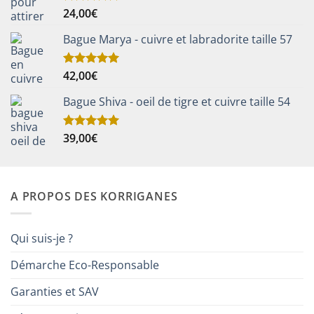
24,00
€
Note
5.00
sur 5
Bague Marya - cuivre et labradorite taille 57
42,00
€
Note
5.00
sur 5
Bague Shiva - oeil de tigre et cuivre taille 54
39,00
€
Note
5.00
sur 5
A PROPOS DES KORRIGANES
Qui suis-je ?
Démarche Eco-Responsable
Garanties et SAV