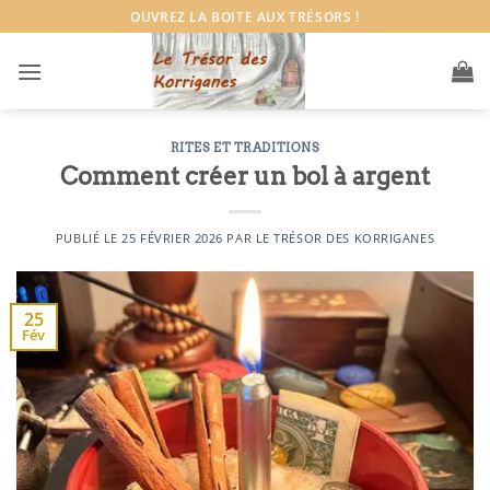
Passer
OUVREZ LA BOITE AUX TRÉSORS !
au
contenu
RITES ET TRADITIONS
Comment créer un bol à argent
PUBLIÉ LE
25 FÉVRIER 2026
PAR
LE TRÉSOR DES KORRIGANES
25
Fév