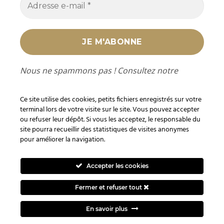
Nous ne spammons pas ! Consultez notre
politique de confidentialité
pour plus
d’informations.
Ce site utilise des cookies, petits fichiers enregistrés sur votre
terminal lors de votre visite sur le site. Vous pouvez accepter
ou refuser leur dépôt. Si vous les acceptez, le responsable du
site pourra recueillir des statistiques de visites anonymes
pour améliorer la navigation.
En tant que Partenaire Amazon, je réalise un bénéfice sur les
achats remplissant les conditions requises sur les liens ou
Accepter les cookies
produits Amazon mentionnés.
Fermer et refuser tout
Visa
PayPal
Stripe
MasterCard
Cash
On
Besoin d'un renseignement ?
En savoir plus
BLOG
Delivery