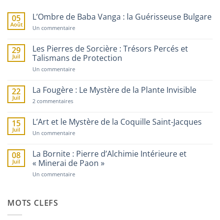
L’Ombre de Baba Vanga : la Guérisseuse Bulgare
05
Août
sur
Un commentaire
L’Ombre
de
Baba
Les Pierres de Sorcière : Trésors Percés et
29
Vanga
Juil
Talismans de Protection
:
la
sur
Un commentaire
Guérisseuse
Les
Bulgare
Pierres
de
La Fougère : Le Mystère de la Plante Invisible
22
Sorcière
Juil
sur
:
2 commentaires
La
Trésors
Fougère
Percés
:
et
L’Art et le Mystère de la Coquille Saint-Jacques
15
Le
Talismans
Juil
Mystère
de
sur
Un commentaire
de
Protection
L’Art
la
et
Plante
le
La Bornite : Pierre d’Alchimie Intérieure et
08
Invisible
Mystère
Juil
« Minerai de Paon »
de
la
sur
Un commentaire
Coquille
La
Saint-
Bornite
Jacques
:
Pierre
MOTS CLEFS
d’Alchimie
Intérieure
et