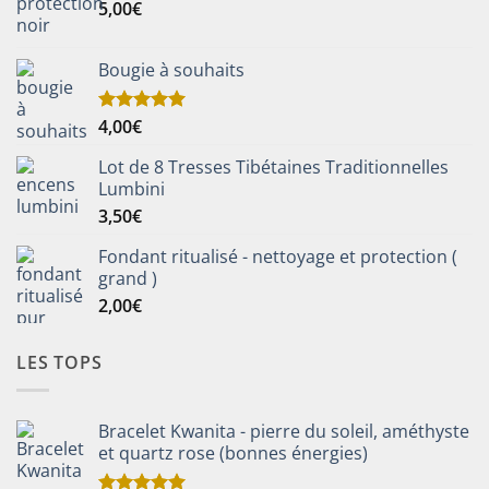
5,00
€
Bougie à souhaits
4,00
€
Note
5.00
sur 5
Lot de 8 Tresses Tibétaines Traditionnelles
Lumbini
3,50
€
Fondant ritualisé - nettoyage et protection (
grand )
2,00
€
LES TOPS
Bracelet Kwanita - pierre du soleil, améthyste
et quartz rose (bonnes énergies)