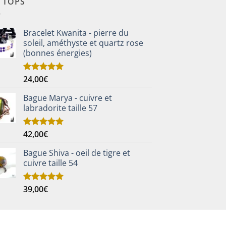
S TOPS
Bracelet Kwanita - pierre du
soleil, améthyste et quartz rose
(bonnes énergies)
24,00
€
Note
5.00
sur 5
Bague Marya - cuivre et
labradorite taille 57
42,00
€
Note
5.00
sur 5
Bague Shiva - oeil de tigre et
cuivre taille 54
39,00
€
Note
5.00
sur 5