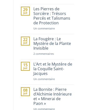
L’Ombre
de
Baba
Les Pierres de
29
Vanga
Juil
Sorcière : Trésors
:
Percés et Talismans
la
Guérisseuse
de Protection
Bulgare
sur
Un commentaire
Les
Pierres
de
La Fougère : Le
22
Sorcière
Juil
Mystère de la Plante
:
Invisible
Trésors
Percés
sur
2 commentaires
et
La
Talismans
Fougère
de
:
L’Art et le Mystère de
Protection
15
Le
Juil
la Coquille Saint-
Mystère
Jacques
de
la
sur
Un commentaire
Plante
L’Art
Invisible
et
le
La Bornite : Pierre
08
Mystère
Juil
d’Alchimie Intérieure
de
et « Minerai de
la
Coquille
Paon »
Saint-
Jacques
sur
Un commentaire