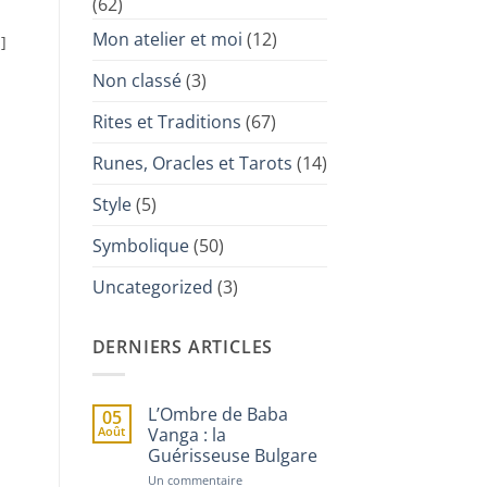
(62)
Mon atelier et moi
(12)
]
Non classé
(3)
Rites et Traditions
(67)
Runes, Oracles et Tarots
(14)
Style
(5)
Symbolique
(50)
Uncategorized
(3)
DERNIERS ARTICLES
L’Ombre de Baba
05
Août
Vanga : la
Guérisseuse Bulgare
sur
Un commentaire