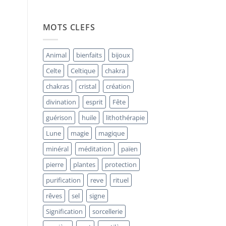
La
Bornite
:
Pierre
MOTS CLEFS
d’Alchimie
Intérieure
et
« Minerai
Animal
bienfaits
bijoux
de
Paon »
Celte
Celtique
chakra
chakras
cristal
création
divination
esprit
Fête
guérison
huile
lithothérapie
Lune
magie
magique
minéral
méditation
païen
pierre
plantes
protection
purification
reve
rituel
rêves
sel
signe
Signification
sorcellerie