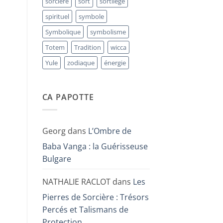
sorcière
sort
sortilège
spirituel
symbole
Symbolique
symbolisme
Totem
Tradition
wicca
Yule
zodiaque
énergie
CA PAPOTTE
Georg
dans
L’Ombre de
Baba Vanga : la Guérisseuse
Bulgare
NATHALIE RACLOT
dans
Les
Pierres de Sorcière : Trésors
Percés et Talismans de
Protection