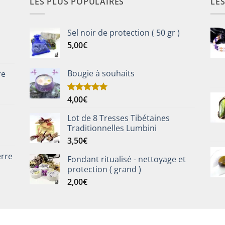
LES PLUS POPULAIRES
LE
Sel noir de protection ( 50 gr )
5,00
€
Bougie à souhaits
re
4,00
€
Note
5.00
sur 5
Lot de 8 Tresses Tibétaines
Traditionnelles Lumbini
3,50
€
erre
Fondant ritualisé - nettoyage et
protection ( grand )
2,00
€