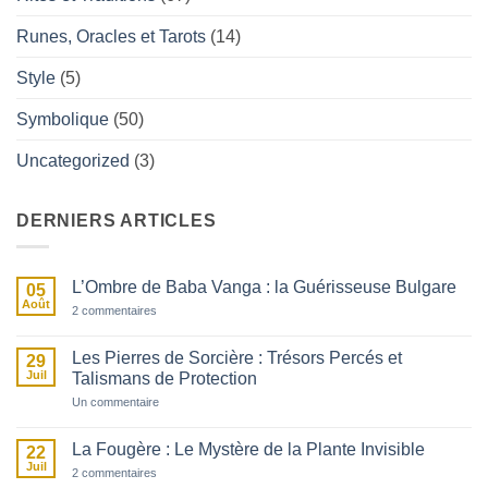
Runes, Oracles et Tarots
(14)
Style
(5)
Symbolique
(50)
Uncategorized
(3)
DERNIERS ARTICLES
L’Ombre de Baba Vanga : la Guérisseuse Bulgare
05
Août
sur
2 commentaires
L’Ombre
de
Baba
Les Pierres de Sorcière : Trésors Percés et
29
Vanga
Juil
Talismans de Protection
:
la
sur
Un commentaire
Guérisseuse
Les
Bulgare
Pierres
de
La Fougère : Le Mystère de la Plante Invisible
22
Sorcière
Juil
sur
:
2 commentaires
La
Trésors