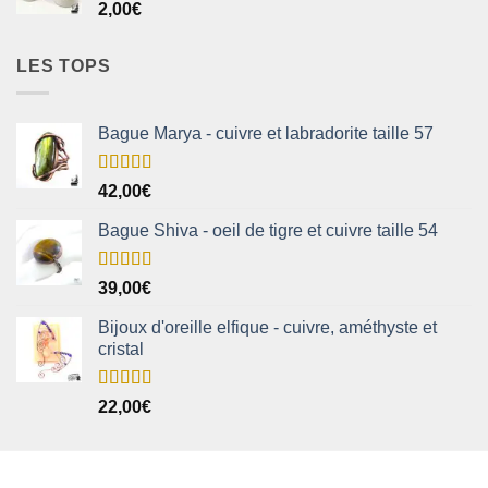
2,00
€
LES TOPS
Bague Marya - cuivre et labradorite taille 57
Note
5.00
42,00
€
sur 5
Bague Shiva - oeil de tigre et cuivre taille 54
Note
5.00
39,00
€
sur 5
Bijoux d'oreille elfique - cuivre, améthyste et
cristal
Note
5.00
22,00
€
sur 5