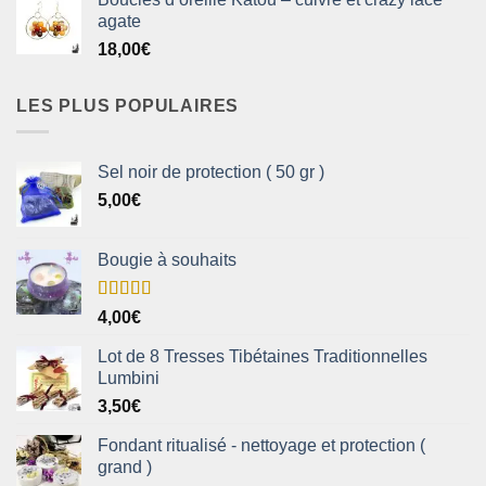
agate
18,00
€
LES PLUS POPULAIRES
Sel noir de protection ( 50 gr )
5,00
€
Bougie à souhaits
Note
5.00
4,00
€
sur 5
Lot de 8 Tresses Tibétaines Traditionnelles
Lumbini
3,50
€
Fondant ritualisé - nettoyage et protection (
grand )