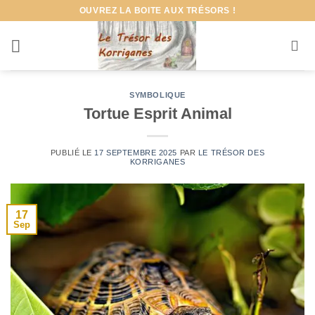
Passer
OUVREZ LA BOITE AUX TRÉSORS !
au
contenu
SYMBOLIQUE
Tortue Esprit Animal
PUBLIÉ LE
17 SEPTEMBRE 2025
PAR
LE TRÉSOR DES
KORRIGANES
17
Sep