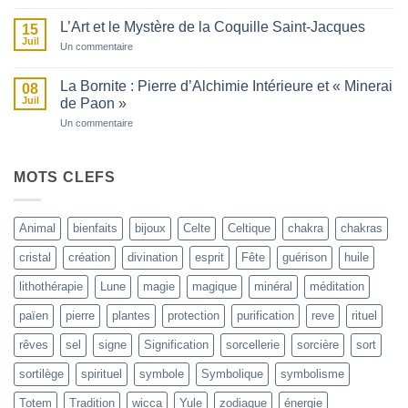
Fougère
Percés
:
et
L’Art et le Mystère de la Coquille Saint-Jacques
15
Le
Talismans
Juil
Mystère
de
sur
Un commentaire
de
Protection
L’Art
la
et
Plante
le
La Bornite : Pierre d’Alchimie Intérieure et « Minerai
08
Invisible
Mystère
Juil
de Paon »
de
la
sur
Un commentaire
Coquille
La
Saint-
Bornite
Jacques
:
Pierre
MOTS CLEFS
d’Alchimie
Intérieure
et
« Minerai
Animal
bienfaits
bijoux
Celte
Celtique
chakra
chakras
de
Paon »
cristal
création
divination
esprit
Fête
guérison
huile
lithothérapie
Lune
magie
magique
minéral
méditation
païen
pierre
plantes
protection
purification
reve
rituel
rêves
sel
signe
Signification
sorcellerie
sorcière
sort
sortilège
spirituel
symbole
Symbolique
symbolisme
Totem
Tradition
wicca
Yule
zodiaque
énergie