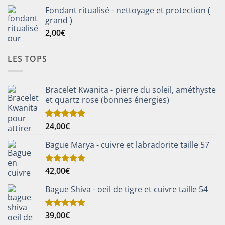
Fondant ritualisé - nettoyage et protection (
grand )
2,00
€
LES TOPS
Bracelet Kwanita - pierre du soleil, améthyste
et quartz rose (bonnes énergies)
24,00
€
Note
5.00
sur 5
Bague Marya - cuivre et labradorite taille 57
42,00
€
Note
5.00
sur 5
Bague Shiva - oeil de tigre et cuivre taille 54
39,00
€
Note
5.00
sur 5