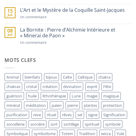
La
Trésors
Fougère
Percés
:
et
L’Art et le Mystère de la Coquille Saint-Jacques
15
Le
Talismans
Juil
Mystère
de
sur
Un commentaire
de
Protection
L’Art
la
et
Plante
le
La Bornite : Pierre d’Alchimie Intérieure et
08
Invisible
Mystère
Juil
« Minerai de Paon »
de
la
sur
Un commentaire
Coquille
La
Saint-
Bornite
Jacques
:
Pierre
MOTS CLEFS
d’Alchimie
Intérieure
et
« Minerai
Animal
bienfaits
bijoux
Celte
Celtique
chakra
de
Paon »
chakras
cristal
création
divination
esprit
Fête
guérison
huile
lithothérapie
Lune
magie
magique
minéral
méditation
païen
pierre
plantes
protection
purification
reve
rituel
rêves
sel
signe
Signification
sorcellerie
sorcière
sort
sortilège
spirituel
symbole
Symbolique
symbolisme
Totem
Tradition
wicca
Yule