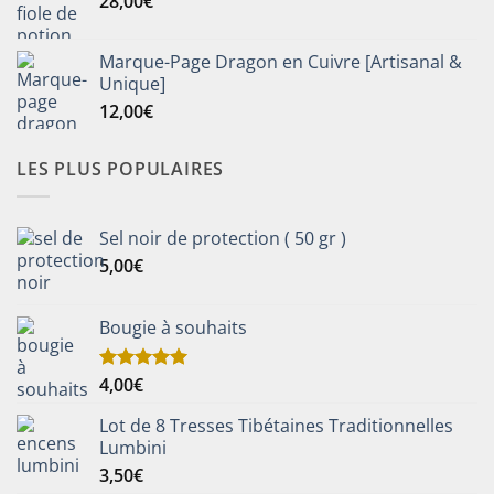
28,00
€
Marque-Page Dragon en Cuivre [Artisanal &
Unique]
12,00
€
LES PLUS POPULAIRES
Sel noir de protection ( 50 gr )
5,00
€
Bougie à souhaits
4,00
€
Note
5.00
sur 5
Lot de 8 Tresses Tibétaines Traditionnelles
Lumbini
3,50
€