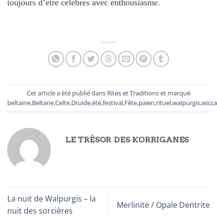
toujours d’être célébrés avec enthousiasme.
Cet article a été publié dans
Rites et Traditions
et marqué
beltaine
,
Beltane
,
Celte
,
Druide
,
été
,
festival
,
Fête
,
païen
,
rituel
,
walpurgis
,
wicca
LE TRÉSOR DES KORRIGANES
La nuit de Walpurgis – la
Merlinite / Opale Dentrite
nuit des sorcières