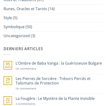
Runes, Oracles et Tarots
(14)
Style
(5)
Symbolique
(50)
Uncategorized
(3)
DERNIERS ARTICLES
L’Ombre de Baba Vanga : la Guérisseuse Bulgare
05
Août
sur
Un commentaire
L’Ombre
de
Baba
Les Pierres de Sorcière : Trésors Percés et
29
Vanga
Juil
Talismans de Protection
:
la
sur
Un commentaire
Guérisseuse
Les
Bulgare
Pierres
de
La Fougère : Le Mystère de la Plante Invisible
22
Sorcière
Juil
sur
:
2 commentaires