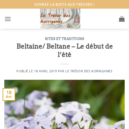
Passer
OUVREZ LA BOITE AUX TRÉSORS !
au
contenu
RITES ET TRADITIONS
Beltaine/ Beltane – Le début de
l’été
PUBLIÉ LE
18 AVRIL 2019
PAR
LE TRÉSOR DES KORRIGANES
18
Avr