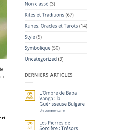
Non classé
(3)
Rites et Traditions
(67)
Runes, Oracles et Tarots
(14)
Style
(5)
Symbolique
(50)
Uncategorized
(3)
de
DERNIERS ARTICLES
 un
L’Ombre de Baba
05
Août
Vanga : la
Guérisseuse Bulgare
sur
Un commentaire
L’Ombre
 et
de
Baba
Les Pierres de
29
Vanga
Juil
Sorcière : Trésors
: