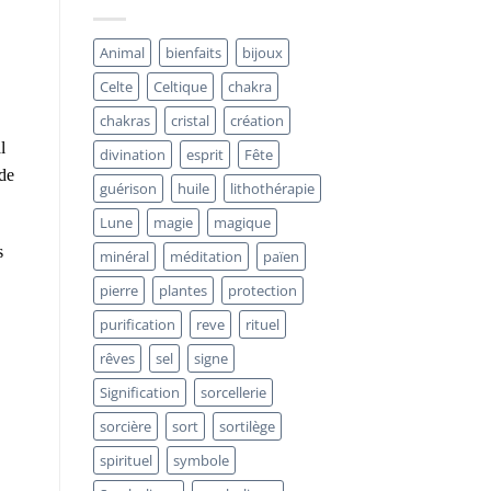
Intérieure
et
« Minerai
Animal
bienfaits
bijoux
de
Paon »
Celte
Celtique
chakra
chakras
cristal
création
l
divination
esprit
Fête
 de
guérison
huile
lithothérapie
Lune
magie
magique
s
minéral
méditation
païen
pierre
plantes
protection
purification
reve
rituel
rêves
sel
signe
Signification
sorcellerie
sorcière
sort
sortilège
spirituel
symbole