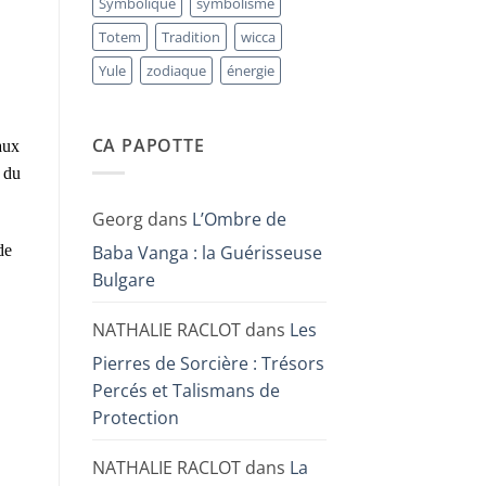
Symbolique
symbolisme
Totem
Tradition
wicca
Yule
zodiaque
énergie
CA PAPOTTE
aux
d du
Georg
dans
L’Ombre de
Baba Vanga : la Guérisseuse
de
Bulgare
NATHALIE RACLOT
dans
Les
Pierres de Sorcière : Trésors
Percés et Talismans de
Protection
NATHALIE RACLOT
dans
La