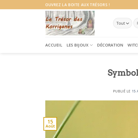
Passer
OUVREZ LA BOITE AUX TRÉSORS !
au
contenu
Re
po
ACCUEIL
LES BIJOUX
DÉCORATION
WITC
Symboli
PUBLIÉ LE
15 
15
Août