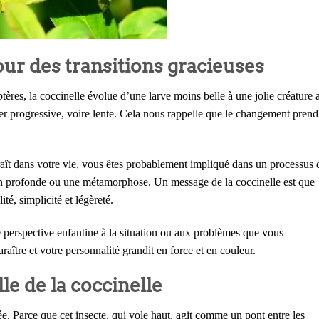
pour des transitions gracieuses
tères, la coccinelle évolue d’une larve moins belle à une jolie créature 
rer progressive, voire lente. Cela nous rappelle que le changement pren
araît dans votre vie, vous êtes probablement impliqué dans un processus 
on profonde ou une métamorphose. Un message de la coccinelle est que
é, simplicité et légèreté.
e perspective enfantine à la situation ou aux problèmes que vous
aître et votre personnalité grandit en force et en couleur.
lle de la coccinelle
iée. Parce que cet insecte, qui vole haut, agit comme un pont entre les