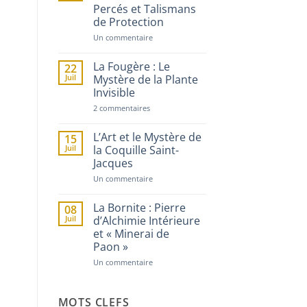
Percés et Talismans
la
Guérisseuse
de Protection
Bulgare
sur
Un commentaire
Les
Pierres
de
La Fougère : Le
22
Sorcière
Juil
Mystère de la Plante
:
Invisible
Trésors
Percés
sur
2 commentaires
et
La
Talismans
Fougère
de
:
L’Art et le Mystère de
Protection
15
Le
Juil
la Coquille Saint-
Mystère
Jacques
de
la
sur
Un commentaire
Plante
L’Art
Invisible
et
le
La Bornite : Pierre
08
Mystère
Juil
d’Alchimie Intérieure
de
et « Minerai de
la
Coquille
Paon »
Saint-
Jacques
sur
Un commentaire
La
Bornite
:
Pierre
MOTS CLEFS
d’Alchimie