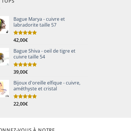
S TOPS
Bague Marya - cuivre et
labradorite taille 57
42,00
€
Note
5.00
sur 5
Bague Shiva - oeil de tigre et
cuivre taille 54
39,00
€
Note
5.00
sur 5
Bijoux d'oreille elfique - cuivre,
améthyste et cristal
22,00
€
Note
5.00
sur 5
ONNEZ-VOUS À NOTRE