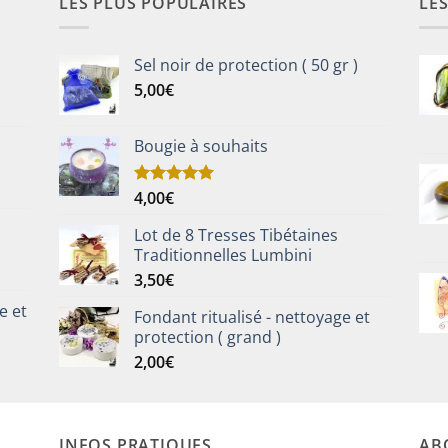
LES PLUS POPULAIRES
LE
Sel noir de protection ( 50 gr )
5,00
€
Bougie à souhaits
4,00
€
Note
5.00
sur 5
Lot de 8 Tresses Tibétaines
Traditionnelles Lumbini
3,50
€
e et
Fondant ritualisé - nettoyage et
protection ( grand )
2,00
€
INFOS PRATIQUES
AB