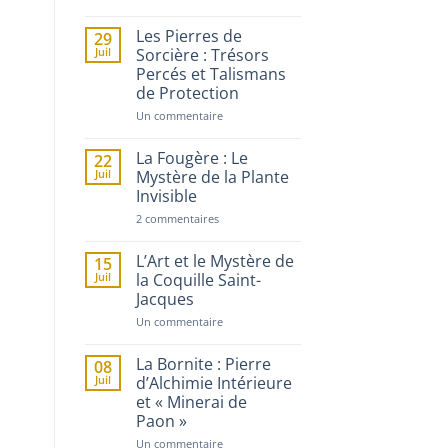
L’Ombre
de
Baba
Les Pierres de
29
Vanga
Juil
Sorcière : Trésors
:
Percés et Talismans
la
Guérisseuse
de Protection
Bulgare
sur
Un commentaire
Les
Pierres
de
La Fougère : Le
22
Sorcière
Juil
Mystère de la Plante
:
Invisible
Trésors
Percés
sur
2 commentaires
et
La
Talismans
Fougère
de
:
L’Art et le Mystère de
Protection
15
Le
Juil
la Coquille Saint-
Mystère
Jacques
de
la
sur
Un commentaire
Plante
L’Art
Invisible
et
le
La Bornite : Pierre
08
Mystère
Juil
d’Alchimie Intérieure
de
et « Minerai de
la
Coquille
Paon »
Saint-
Jacques
sur
Un commentaire