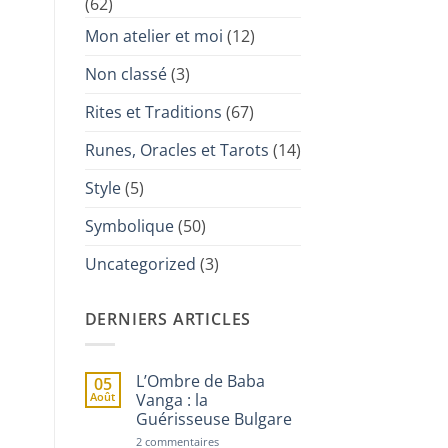
(62)
Mon atelier et moi
(12)
Non classé
(3)
Rites et Traditions
(67)
Runes, Oracles et Tarots
(14)
Style
(5)
Symbolique
(50)
Uncategorized
(3)
DERNIERS ARTICLES
L’Ombre de Baba
05
Août
Vanga : la
Guérisseuse Bulgare
sur
2 commentaires