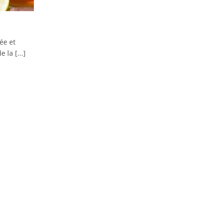
ée et
 la [...]