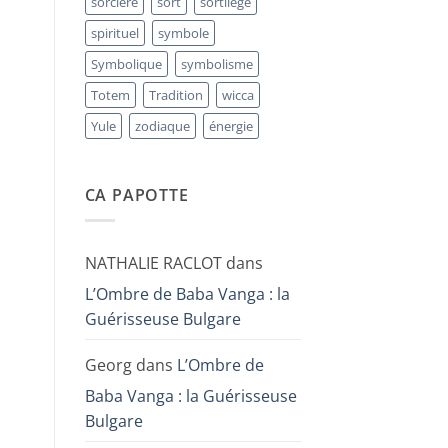
sorcière
sort
sortilège
spirituel
symbole
Symbolique
symbolisme
Totem
Tradition
wicca
Yule
zodiaque
énergie
CA PAPOTTE
NATHALIE RACLOT
dans
L’Ombre de Baba Vanga : la
Guérisseuse Bulgare
Georg
dans
L’Ombre de
Baba Vanga : la Guérisseuse
Bulgare