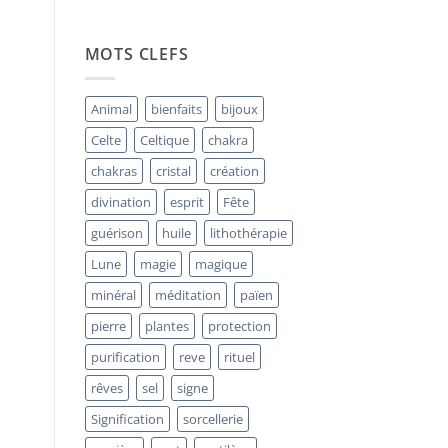
La
Bornite
:
Pierre
MOTS CLEFS
d’Alchimie
Intérieure
et
« Minerai
Animal
bienfaits
bijoux
de
Paon »
Celte
Celtique
chakra
chakras
cristal
création
divination
esprit
Fête
guérison
huile
lithothérapie
Lune
magie
magique
minéral
méditation
païen
pierre
plantes
protection
purification
reve
rituel
rêves
sel
signe
Signification
sorcellerie