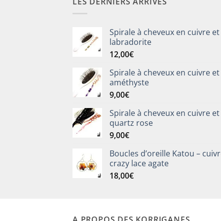
LES DERNIERS ARRIVÉS
Spirale à cheveux en cuivre et
labradorite
12,00
€
Spirale à cheveux en cuivre et
améthyste
9,00
€
Spirale à cheveux en cuivre et
quartz rose
9,00
€
Boucles d’oreille Katou – cuivr
crazy lace agate
18,00
€
A PROPOS DES KORRIGANES