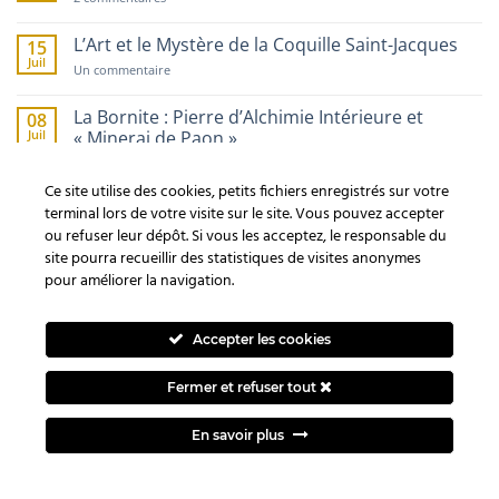
La
Trésors
Fougère
Percés
:
et
L’Art et le Mystère de la Coquille Saint-Jacques
15
Le
Talismans
Juil
Mystère
de
sur
Un commentaire
de
Protection
L’Art
la
et
Plante
le
La Bornite : Pierre d’Alchimie Intérieure et
08
Invisible
Mystère
Juil
« Minerai de Paon »
de
la
sur
Un commentaire
Coquille
La
Saint-
Ce site utilise des cookies, petits fichiers enregistrés sur votre
Bornite
Jacques
:
terminal lors de votre visite sur le site. Vous pouvez accepter
Pierre
MOTS CLEFS
ou refuser leur dépôt. Si vous les acceptez, le responsable du
d’Alchimie
Intérieure
site pourra recueillir des statistiques de visites anonymes
et
pour améliorer la navigation.
« Minerai
Animal
bienfaits
bijoux
Celte
Celtique
chakra
de
Paon »
chakras
cristal
création
divination
esprit
Fête
Accepter les cookies
guérison
huile
lithothérapie
Lune
magie
magique
Fermer et refuser tout
minéral
méditation
païen
pierre
plantes
protection
purification
reve
rituel
rêves
sel
signe
Signification
Besoin d'un renseignement ?
En savoir plus
sorcellerie
sorcière
sort
sortilège
spirituel
symbole
Symbolique
symbolisme
Totem
Tradition
wicca
Yule