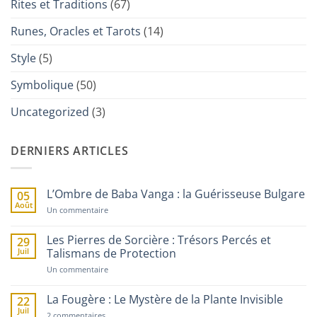
Rites et Traditions
(67)
Runes, Oracles et Tarots
(14)
Style
(5)
Symbolique
(50)
Uncategorized
(3)
DERNIERS ARTICLES
L’Ombre de Baba Vanga : la Guérisseuse Bulgare
05
Août
sur
Un commentaire
L’Ombre
de
Baba
Les Pierres de Sorcière : Trésors Percés et
29
Vanga
Juil
Talismans de Protection
:
la
sur
Un commentaire
Guérisseuse
Les
Bulgare
Pierres
de
La Fougère : Le Mystère de la Plante Invisible
22
Sorcière
Juil
sur
:
2 commentaires